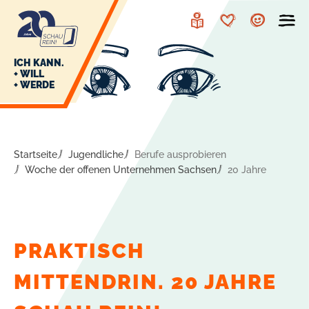
zur
zum
Navigation
Inhalt
Leichte
Merkzettel
Account
Sprache
J
ICH KANN.
+ WILL
+ WERDE
U
L
E
Startseite
Jugendliche
Berufe ausprobieren
Woche der offenen Unternehmen Sachsen
20 Jahre
PRAKTISCH
MITTENDRIN. 20 JAHRE