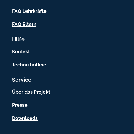
f
FAQ Lehrkräfte
o
FAQ Eltern
r
m
Hilfe
a
Kontakt
t
Technikhotline
i
o
Service
n
Über das Projekt
e
Presse
n
Downloads