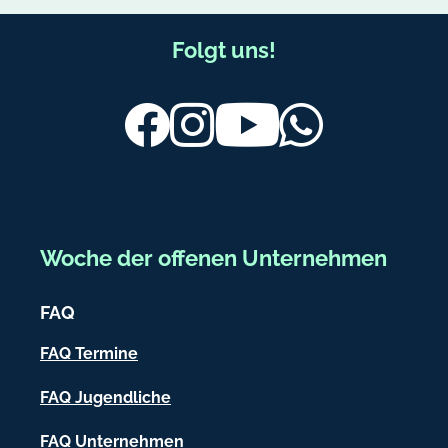
F
Folgt uns!
u
ß
Facebook
Instagram
Youtube
Whatsapp
b
e
r
e
Woche der offenen Unternehmen
i
c
FAQ
h
FAQ Termine
-
FAQ Jugendliche
I
FAQ Unternehmen
n