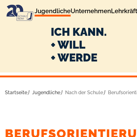
zur
zum
Jugendliche
Unternehmen
Lehrkräf
Navigation
Inhalt
ICH KANN.
+ WILL
+ WERDE
Startseite
Jugendliche
Nach der Schule
Berufsorien
BERUFSORIENTIERU