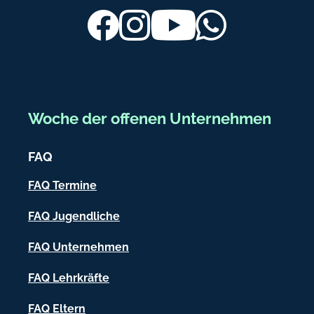
ß
Facebook
Instagram
Youtube
Whatsapp
b
e
r
e
Woche der offenen Unternehmen
i
c
FAQ
h
FAQ Termine
-
FAQ Jugendliche
I
FAQ Unternehmen
n
f
FAQ Lehrkräfte
o
FAQ Eltern