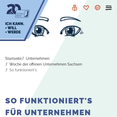
zur
zum
Navigation
Inhalt
Leichte
Merkzettel
Account
Sprache
J
ICH KANN.
+ WILL
+ WERDE
U
L
E
Startseite
Unternehmen
Woche der offenen Unternehmen Sachsen
So funktioniert's
SO FUNKTIONIERT'S
FÜR UNTERNEHMEN