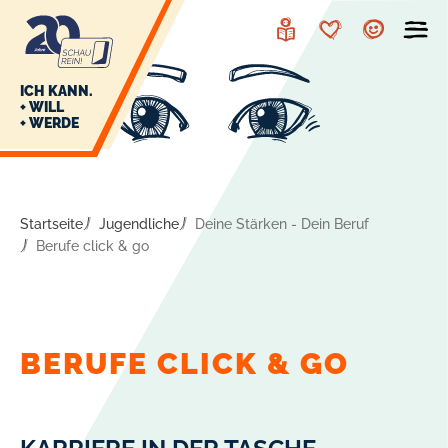
zur
zum
Navigation
Inhalt
Leichte
Merkzettel
Account
Sprache
J
ICH KANN.
+ WILL
+ WERDE
U
L
E
Startseite
Jugendliche
Deine Stärken - Dein Beruf
Berufe click & go
BERUFE CLICK & GO