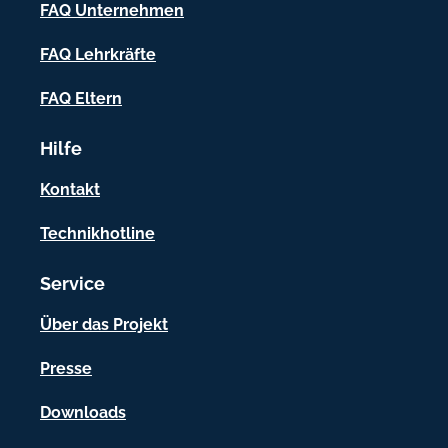
FAQ Unternehmen
n
f
FAQ Lehrkräfte
o
FAQ Eltern
r
m
Hilfe
a
Kontakt
t
Technikhotline
i
o
Service
n
Über das Projekt
e
Presse
n
Downloads