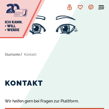
zur
zum
Navigation
Inhalt
Leichte
Merkzettel
Account
Sprache
J
ICH KANN.
+ WILL
+ WERDE
U
L
E
Startseite
Kontakt
KONTAKT
Wir helfen gern bei Fragen zur Plattform.