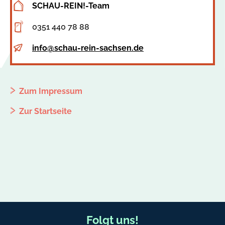
SCHAU-REIN!-Team
Adresse
0351 440 78 88
Telefon
info@schau-rein-sachsen.de
E-
Mail
Zum Impressum
Zur Startseite
F
Folgt uns!