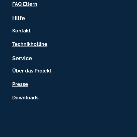
o
FAQ Eltern
r
Hilfe
m
a
Kontakt
t
Technikhotline
i
Service
o
n
Über das Projekt
e
Presse
n
Downloads