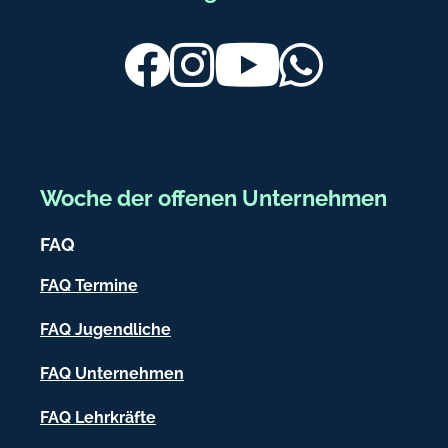
u
ß
Facebook
Instagram
Youtube
Whatsapp
b
e
r
e
Woche der offenen Unternehmen
i
FAQ
c
h
FAQ Termine
-
FAQ Jugendliche
I
FAQ Unternehmen
n
f
FAQ Lehrkräfte