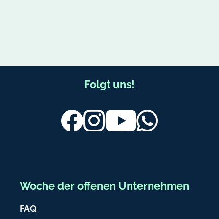
F
Folgt uns!
u
ß
Facebook
Instagram
Youtube
Whatsapp
b
e
r
e
Woche der offenen Unternehmen
i
FAQ
c