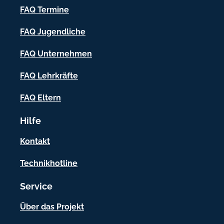
h
FAQ Termine
-
FAQ Jugendliche
I
FAQ Unternehmen
n
f
FAQ Lehrkräfte
o
FAQ Eltern
r
Hilfe
m
a
Kontakt
t
Technikhotline
i
Service
o
n
Über das Projekt