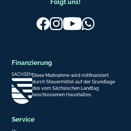
F
Folgt uns!
u
ß
Facebook
Instagram
Youtube
Whatsapp
b
e
r
e
Finanzierung
i
Diese Maßnahme wird mitfinanziert
c
durch Steuermittel auf der Grundlage
h
des vom Sächsischen Landtag
beschlossenen Haushaltes.
-
I
n
Service
f