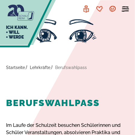
zur
zum
Navigation
Inhalt
Leichte
Merkzettel
Account
Sprache
J
ICH KANN.
+ WILL
+ WERDE
U
L
E
Startseite
Lehrkräfte
Berufswahlpass
BERUFSWAHLPASS
Im Laufe der Schulzeit besuchen Schülerinnen und
Schüler Veranstaltungen, absolvieren Praktika und