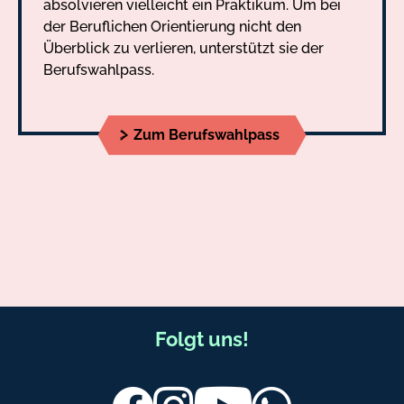
absolvieren vielleicht ein Praktikum. Um bei
der Beruflichen Orientierung nicht den
Überblick zu verlieren, unterstützt sie der
Berufswahlpass.
Zum Berufswahlpass
F
Folgt uns!
u
ß
Facebook
Instagram
Youtube
Whatsapp