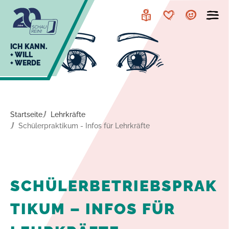
zur
zum
Navigation
Inhalt
Leichte
Merkzettel
Account
Sprache
J
ICH KANN.
+ WILL
+ WERDE
U
L
E
Startseite
Lehrkräfte
Schülerpraktikum - Infos für Lehrkräfte
SCHÜLERBETRIEBSPRAK
TIKUM – INFOS FÜR