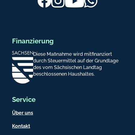
b
e
r
e
Finanzierung
i
Diese Maßnahme wird mitfinanziert
c
durch Steuermittel auf der Grundlage
h
des vom Sächsischen Landtag
beschlossenen Haushaltes.
-
I
n
Service
f
Über uns
o
Kontakt
r