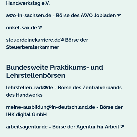
externer
Handwerkstag e.V.
Link
externer
awo-in-sachsen.de - Börse des AWO Jobladen
Link
externer
onkel-sax.de
Link
steuerdeinekarriere.de - Börse der
externer
Steuerberaterkammer
Link
Bundesweite Praktikums- und
Lehrstellenbörsen
lehrstellen-radar.de - Börse des Zentralverbands
externer
des Handwerks
Link
meine-ausbildung-in-deutschland.de - Börse der
externer
IHK digital GmbH
Link
externe
arbeitsagentur.de - Börse der Agentur für Arbeit
Link