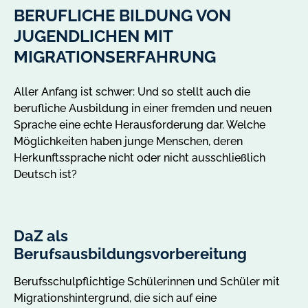
BERUFLICHE BILDUNG VON
JUGENDLICHEN MIT
MIGRATIONSERFAHRUNG
Aller Anfang ist schwer: Und so stellt auch die
berufliche Ausbildung in einer fremden und neuen
Sprache eine echte Herausforderung dar. Welche
Möglichkeiten haben junge Menschen, deren
Herkunftssprache nicht oder nicht ausschließlich
Deutsch ist?
DaZ als
B
Slider
Slider
Slide
mit
1
Berufsausbildungsvorbereitung
S
2
von
Berufsschulpflichtige Schülerinnen und Schüler mit
Di
Slides
2
Migrationshintergrund, die sich auf eine
(K