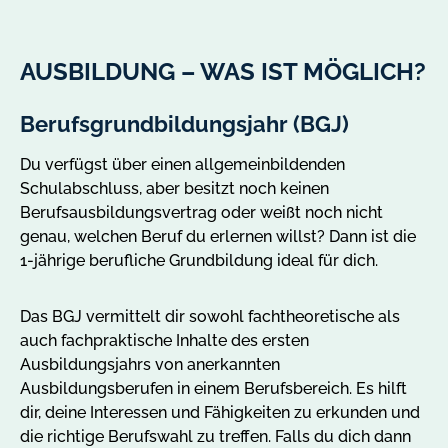
AUSBILDUNG – WAS IST MÖGLICH?
Berufsgrundbildungsjahr (BGJ)
B
Slider
Slider
Slide
mit
1
Du verfügst über einen allgemeinbildenden
Ha
9
von
Schulabschluss, aber besitzt noch keinen
be
Slides
9
Berufsausbildungsvertrag oder weißt noch nicht
1-
genau, welchen Beruf du erlernen willst? Dann ist die
Be
1-jährige berufliche Grundbildung ideal für dich.
er
al
be
Das BGJ vermittelt dir sowohl fachtheoretische als
Ei
auch fachpraktische Inhalte des ersten
be
Ausbildungsjahrs von anerkannten
Ausbildungsberufen in einem Berufsbereich. Es hilft
dir, deine Interessen und Fähigkeiten zu erkunden und
die richtige Berufswahl zu treffen. Falls du dich dann