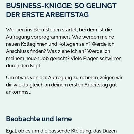
BUSINESS-KNIGGE: SO GELINGT
DER ERSTE ARBEITSTAG
Wer neu ins Berufsleben startet, bei dem ist die
Aufregung vorprogrammiert. Wie werden meine
neuen Kolleginnen und Kollegen sein? Werde ich
Anschluss finden? Was ziehe ich an? Werde ich
meinem neuen Job gerecht? Viele Fragen schwirren
durch den Kopf.
Um etwas von der Aufregung zu nehmen, zeigen wir
dir, wie du gleich an deinem ersten Arbeitstag gut
ankommst.
Beobachte und lerne
D
Slider
Slider
Slide
mit
1
Egal, ob es um die passende Kleidung, das Duzen
Am
6
von