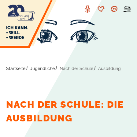
zur
zum
Navigation
Inhalt
Leichte
Merkzettel
Account
Sprache
J
ICH KANN.
+ WILL
+ WERDE
U
L
E
Startseite
Jugendliche
Nach der Schule
Ausbildung
NACH DER SCHULE: DIE
AUSBILDUNG