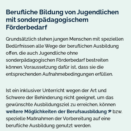
Berufliche Bildung von Jugendlichen
Slider
Slider
Slide
Fü
mit
1
mit sonderpädagogischem
in
3
von
de
Förderbedarf
Slides
3
be
Grundsätzlich stehen jungen Menschen mit speziellen
di
Bedürfnissen alle Wege der beruflichen Ausbildung
Ve
offen, die auch Jugendliche ohne
Ar
sonderpädagogischen Förderbedarf bestreiten
können. Voraussetzung dafür ist, dass sie die
entsprechenden Aufnahmebedingungen erfüllen.
Ist ein inklusiver Unterricht wegen der Art und
Schwere der Behinderung nicht geeignet, um das
gewünschte Ausbildungsziel zu erreichen, können
externer
weitere Möglichkeiten der Berufsausbildung
bzw.
Link
spezielle Maßnahmen der Vorbereitung auf eine
berufliche Ausbildung genutzt werden.