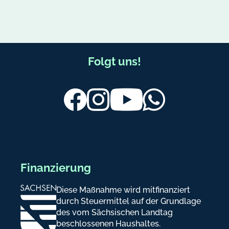
F
Folgt uns!
u
ß
Facebook
Instagram
Youtube
Whatsapp
b
e
r
e
Finanzierung
i
Diese Maßnahme wird mitfinanziert
c
durch Steuermittel auf der Grundlage
h
des vom Sächsischen Landtag
beschlossenen Haushaltes.