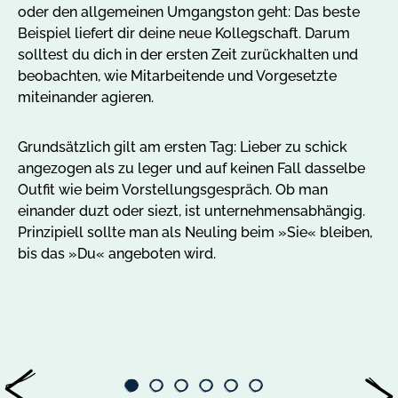
oder den allgemeinen Umgangston geht: Das beste
ne
Slides
6
Beispiel liefert dir deine neue Kollegschaft. Darum
vo
solltest du dich in der ersten Zeit zurückhalten und
Mi
beobachten, wie Mitarbeitende und Vorgesetzte
da
miteinander agieren.
Bl
fr
Ke
Grundsätzlich gilt am ersten Tag: Lieber zu schick
me
angezogen als zu leger und auf keinen Fall dasselbe
am
Outfit wie beim Vorstellungsgespräch. Ob man
einander duzt oder siezt, ist unternehmensabhängig.
Prinzipiell sollte man als Neuling beim »Sie« bleiben,
bis das »Du« angeboten wird.