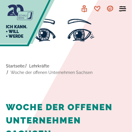
zur
zum
Navigation
Inhalt
Leichte
Merkzettel
Account
Sprache
J
ICH KANN.
+ WILL
+ WERDE
U
L
E
Startseite
Lehrkräfte
Woche der offenen Unternehmen Sachsen
WOCHE DER OFFENEN
UNTERNEHMEN