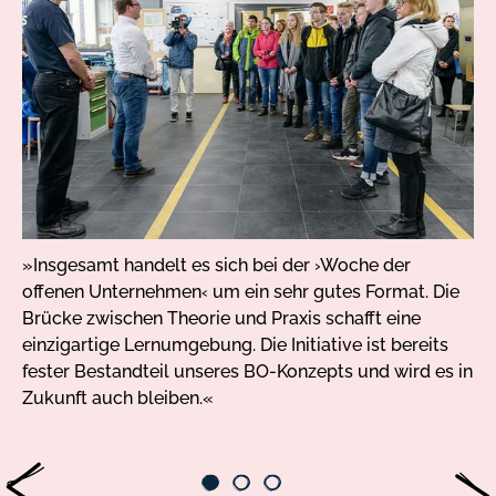
Slides
3
»Insgesamt handelt es sich bei der ›Woche der
»I
offenen Unternehmen‹ um ein sehr gutes Format. Die
ei
Brücke zwischen Theorie und Praxis schafft eine
Fö
einzigartige Lernumgebung. Die Initiative ist bereits
Sc
fester Bestandteil unseres BO-Konzepts und wird es in
Zukunft auch bleiben.«