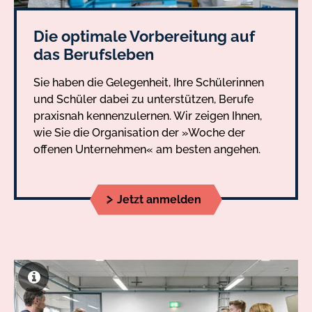
Die optimale Vorbereitung auf
das Berufsleben
Sie haben die Gelegenheit, Ihre Schülerinnen
und Schüler dabei zu unterstützen, Berufe
praxisnah kennenzulernen. Wir zeigen Ihnen,
wie Sie die Organisation der »Woche der
offenen Unternehmen« am besten angehen.
Jetzt anmelden
Slider
Slider
Slide
mit
1
3
von