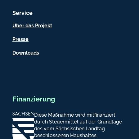
i
o
Service
n
Über das Projekt
e
Presse
n
Downloads
Finanzierung
Diese Maßnahme wird mitfinanziert
durch Steuermittel auf der Grundlage
des vom Sächsischen Landtag
beschlossenen Haushaltes.