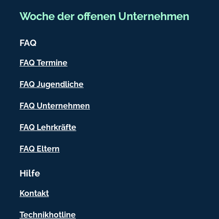
e
Woche der offenen Unternehmen
i
c
FAQ
h
FAQ Termine
-
FAQ Jugendliche
I
FAQ Unternehmen
n
f
FAQ Lehrkräfte
o
FAQ Eltern
r
m
Hilfe
a
Kontakt
t
Technikhotline