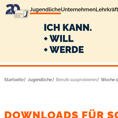
zur
zum
Jugendliche
Unternehmen
Lehrkräf
Navigation
Inhalt
ICH KANN.
+ WILL
+ WERDE
Startseite
Jugendliche
Berufe ausprobieren
Woche d
DOWNLOADS FÜR S