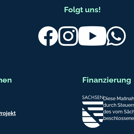
Folgt uns!
Facebook
Instagram
Youtube
Wh
men
Finanzierung
Diese Maßnah
durch Steuerm
des vom Säch
rojekt
beschlossene