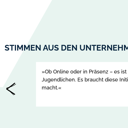
STIMMEN AUS DEN UNTERNEH
Slider
Slider
Slide
»Ob Online oder in Präsenz – es is
mit
1
Jugendlichen. Es braucht diese Ini
3
von
macht.«
Slides
3