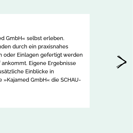
Lorenz S
med GmbH« selbst erleben.
den durch ein praxisnahes
Vom Rohstof
n oder Einlagen gefertigt werden
während der
ruf ankommt. Eigene Ergebnisse
selbst nach
ätzliche Einblicke in
anschaulich 
t die »Kajamed GmbH« die SCHAU-
praxisnahe 