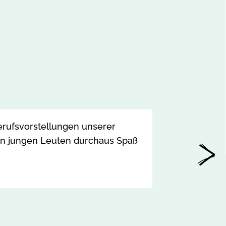
Berufsvorstellungen unserer
»Wir haben 
den jungen Leuten durchaus Spaß
die hinter 
für zukünfti