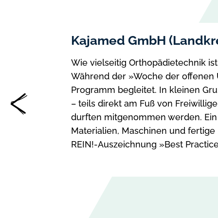
Slider
Slider
Slide
mit
1
Kajamed GmbH (Landkre
12
von
Slides
12
Wie vielseitig Orthopädietechnik i
Während der »Woche der offenen 
Programm begleitet. In kleinen Gru
– teils direkt am Fuß von Freiwill
durften mitgenommen werden. Ein Bl
Materialien, Maschinen und fertig
REIN!-Auszeichnung »Best Practice