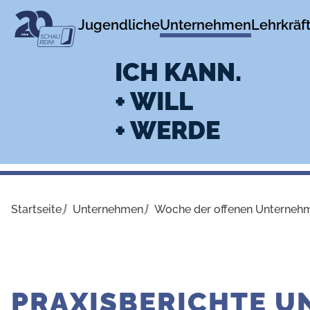
zur
zum
Jugendliche
Unternehmen
Lehrkräf
Navigation
Inhalt
ICH KANN.
+ WILL
+ WERDE
Startseite
Unternehmen
Woche der offenen Unterneh
PRAXISBERICHTE 