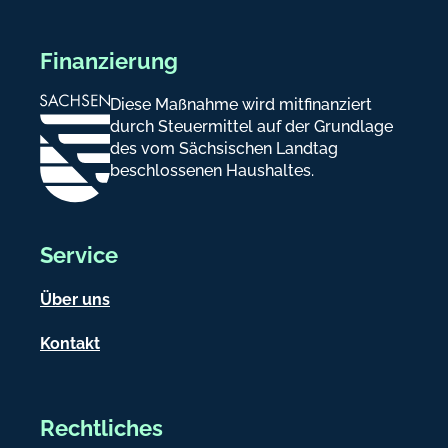
r
e
Finanzierung
i
Diese Maßnahme wird mitfinanziert
c
durch Steuermittel auf der Grundlage
h
des vom Sächsischen Landtag
beschlossenen Haushaltes.
-
I
n
Service
f
Über uns
o
Kontakt
r
m
a
Rechtliches
t