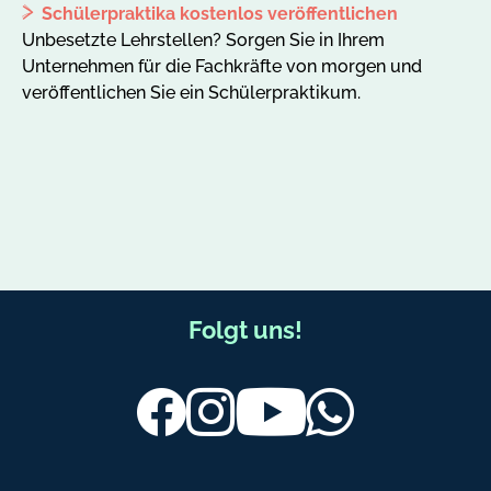
Schülerpraktika kostenlos veröffentlichen
Unbesetzte Lehrstellen? Sorgen Sie in Ihrem
Unternehmen für die Fachkräfte von morgen und
veröffentlichen Sie ein Schülerpraktikum.
F
Folgt uns!
u
ß
Facebook
Instagram
Youtube
Whatsapp
b
e