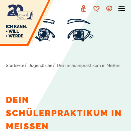
zur
zum
Navigation
Inhalt
Leichte
Merkzettel
Account
Sprache
J
ICH KANN.
+ WILL
+ WERDE
U
L
E
Startseite
Jugendliche
Dein Schülerpraktikum in Meißen
DEIN
SCHÜLERPRAKTIKUM IN
MEISSEN