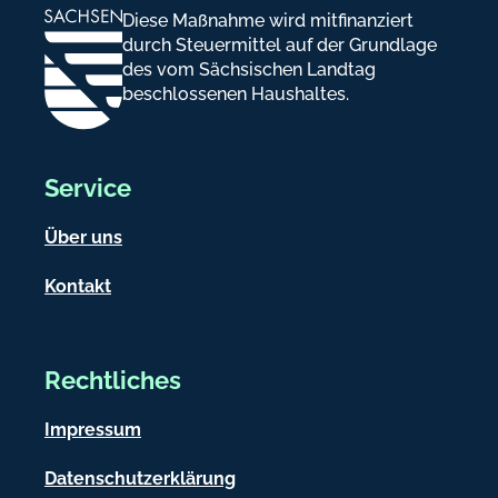
Diese Maßnahme wird mitfinanziert
c
durch Steuermittel auf der Grundlage
h
des vom Sächsischen Landtag
beschlossenen Haushaltes.
-
I
n
Service
f
Über uns
o
Kontakt
r
m
a
Rechtliches
t
Impressum
i
o
Datenschutzerklärung