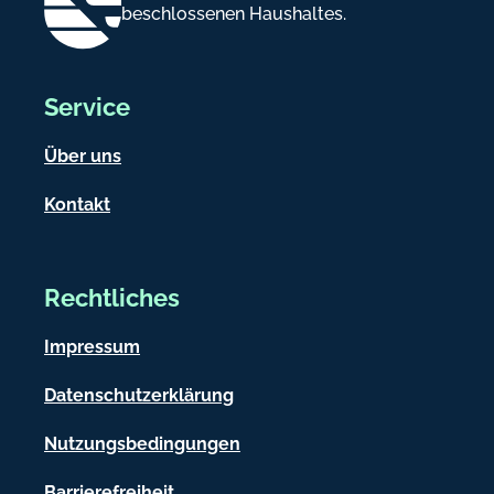
beschlossenen Haushaltes.
-
I
n
Service
f
Über uns
o
Kontakt
r
m
a
Rechtliches
t
Impressum
i
o
Datenschutzerklärung
n
Nutzungsbedingungen
e
Barrierefreiheit