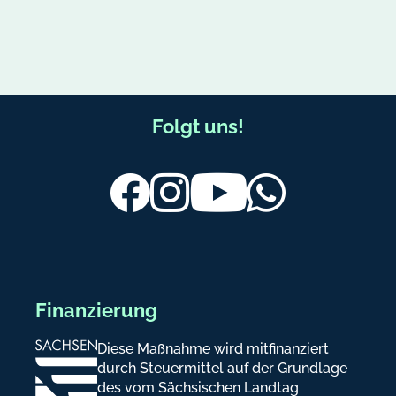
F
Folgt uns!
u
ß
Facebook
Instagram
Youtube
Whatsapp
b
e
r
e
Finanzierung
i
Diese Maßnahme wird mitfinanziert
c
durch Steuermittel auf der Grundlage
h
des vom Sächsischen Landtag