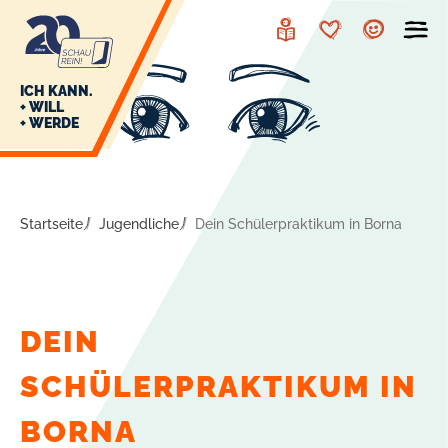
zur
zum
Navigation
Inhalt
Leichte
Merkzettel
Account
Sprache
J
ICH KANN.
+ WILL
+ WERDE
U
L
E
Startseite
Jugendliche
Dein Schülerpraktikum in Borna
DEIN
SCHÜLERPRAKTIKUM IN
BORNA