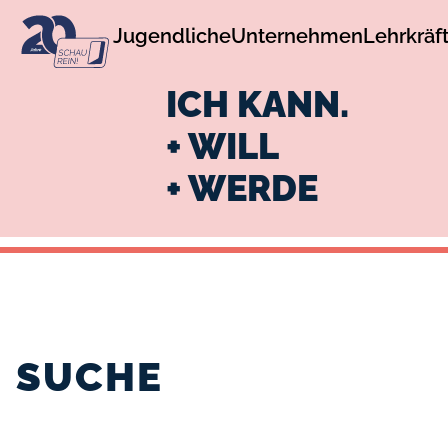
zur
zum
Jugendliche
Unternehmen
Lehrkräf
Navigation
Inhalt
ICH KANN.
+ WILL
+ WERDE
SUCHE