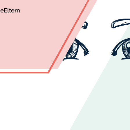
te
Eltern