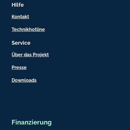
Hilfe
m
a
Kontakt
t
Technikhotline
i
Service
o
n
Über das Projekt
e
Presse
n
Downloads
Finanzierung