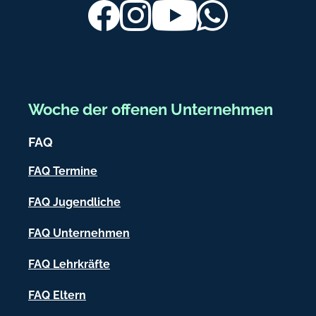
ß
Facebook
Instagram
Youtube
Whatsapp
b
e
r
e
Woche der offenen Unternehmen
i
FAQ
c
h
FAQ Termine
-
FAQ Jugendliche
I
FAQ Unternehmen
n
f
FAQ Lehrkräfte
o
FAQ Eltern
r