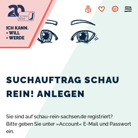
zur
zum
Navigation
Inhalt
Leichte
Merkzettel
Account
Sprache
J
ICH KANN.
+ WILL
+ WERDE
U
L
E
SUCHAUFTRAG SCHAU
REIN! ANLEGEN
Sie sind auf schau-rein-sachsen.de registriert?
Bitte geben Sie unter »Account« E-Mail und Passwort
ein.