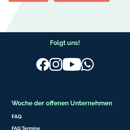
F
Folgt uns!
u
ß
Facebook
Instagram
Youtube
Whatsapp
b
e
r
e
Woche der offenen Unternehmen
i
FAQ
c
h
FAQ Termine