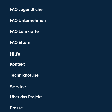
-
FAQ Jugendliche
I
FAQ Unternehmen
n
f
FAQ Lehrkräfte
o
FAQ Eltern
r
Hilfe
m
a
Kontakt
t
Technikhotline
i
Service
o
n
Über das Projekt
e
Presse