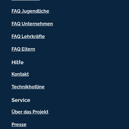
-
FAQ Jugendliche
I
FAQ Unternehmen
n
f
FAQ Lehrkräfte
o
FAQ Eltern
r
Hilfe
m
a
Kontakt
t
Technikhotline
i
Service
o
n
Über das Projekt
e
Presse