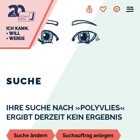
zur
zum
Navigation
Inhalt
Leichte
Merkzettel
Account
Sprache
J
ICH KANN.
+ WILL
+ WERDE
U
L
E
SUCHE
IHRE SUCHE NACH »POLYVLIES«
ERGIBT DERZEIT KEIN ERGEBNIS
Suche ändern
Suchauftrag anlegen