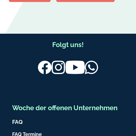
F
Folgt uns!
u
ß
Facebook
Instagram
Youtube
Whatsapp
b
e
r
e
Woche der offenen Unternehmen
i
FAQ
c
h
FAQ Termine