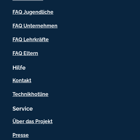
-
FAQ Jugendliche
I
FAQ Unternehmen
n
f
FAQ Lehrkräfte
o
FAQ Eltern
r
Hilfe
m
a
Kontakt
t
Technikhotline
i
Service
o
n
Über das Projekt
e
Presse