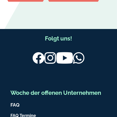
F
Folgt uns!
u
ß
Facebook
Instagram
Youtube
Whatsapp
b
e
r
e
Woche der offenen Unternehmen
i
FAQ
c
h
FAQ Termine