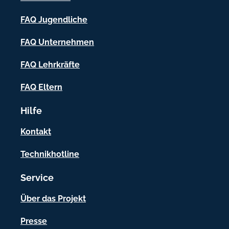
-
FAQ Jugendliche
I
FAQ Unternehmen
n
f
FAQ Lehrkräfte
o
FAQ Eltern
r
Hilfe
m
a
Kontakt
t
Technikhotline
i
Service
o
n
Über das Projekt
e
Presse