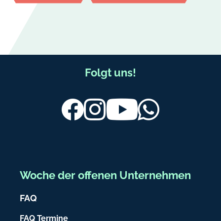
F
Folgt uns!
u
ß
Facebook
Instagram
Youtube
Whatsapp
b
e
r
e
Woche der offenen Unternehmen
i
FAQ
c
h
FAQ Termine