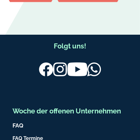
F
Folgt uns!
u
ß
Facebook
Instagram
Youtube
Whatsapp
b
e
r
e
Woche der offenen Unternehmen
i
FAQ
c
h
FAQ Termine