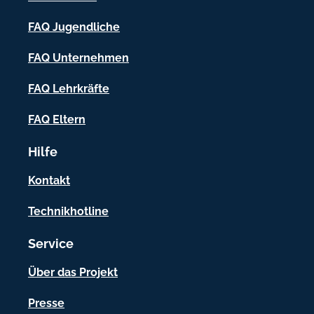
-
FAQ Jugendliche
I
FAQ Unternehmen
n
f
FAQ Lehrkräfte
o
FAQ Eltern
r
Hilfe
m
a
Kontakt
t
Technikhotline
i
Service
o
n
Über das Projekt
e
Presse