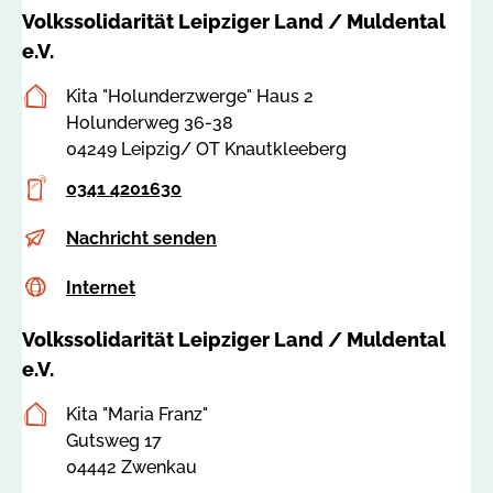
v
Volkssolidarität Leipziger Land / Muldental
s
e.V.
-
l
Postanschrift
Kita "Holunderzwerge" Haus 2
e
Holunderweg 36-38
i
04249 Leipzig/ OT Knautkleeberg
p
Telefon
0341 4201630
z
i
E-
H
Nachricht senden
g
Mail
o
e
Internet
c
Internet
l
r
s
u
l
Volkssolidarität Leipziger Land / Muldental
s
n
a
a
e.V.
d
n
:
e
d
Postanschrift
Kita "Maria Franz"
8
r
-
Gutsweg 17
2
z
m
04442 Zwenkau
2
w
t