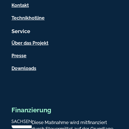
a
Kontakt
t
Technikhotline
i
Service
o
n
Über das Projekt
e
Presse
n
Downloads
Finanzierung
Diese Maßnahme wird mitfinanziert
durch Steuermittel auf der Grundlage