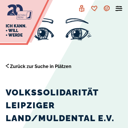
zur
zum
Navigation
Inhalt
Leichte
Merkzettel
Account
Sprache
J
ICH KANN.
+ WILL
+ WERDE
U
L
E
Zurück zur Suche in Plätzen
VOLKSSOLIDARITÄT
LEIPZIGER
LAND/MULDENTAL E.V.