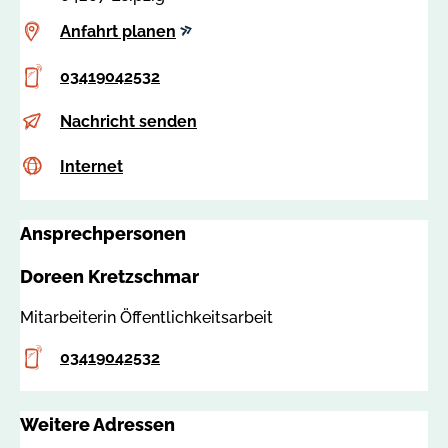
Anfahrt
Anfahrt planen
planen
Telefon
03419042532
E-
d
Nachricht senden
Mail
.
Internet
c
Internet
k
s
r
s
e
Ansprechpersonen
a
t
:
z
Doreen Kretzschmar
8
s
2
c
Mitarbeiterin Öffentlichkeitsarbeit
2
h
Telefon
2
03419042532
m
6
a
r
Weitere Adressen
@