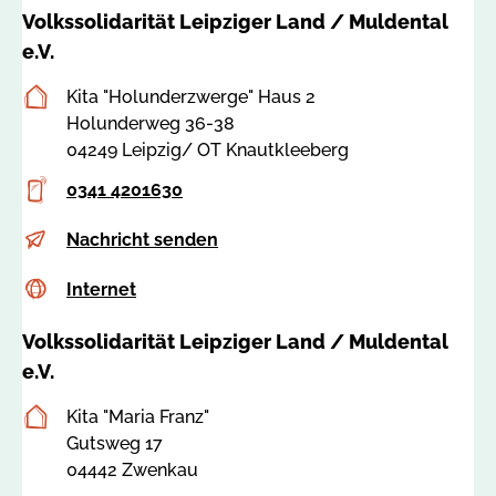
v
Volkssolidarität Leipziger Land / Muldental
s
e.V.
-
l
Postanschrift
Kita "Holunderzwerge" Haus 2
e
Holunderweg 36-38
i
04249 Leipzig/ OT Knautkleeberg
p
Telefon
0341 4201630
z
i
E-
H
Nachricht senden
g
Mail
o
e
Internet
c
Internet
l
r
s
u
l
Volkssolidarität Leipziger Land / Muldental
s
n
a
a
e.V.
d
n
:
e
d
Postanschrift
Kita "Maria Franz"
8
r
-
Gutsweg 17
2
z
m
04442 Zwenkau
2
w
t