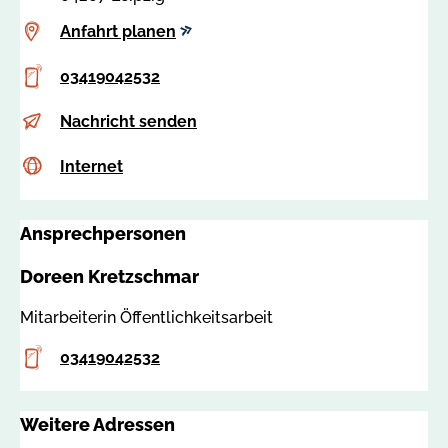
Anfahrt
Anfahrt planen
planen
Telefon
03419042532
E-
d
Nachricht senden
Mail
.
Internet
c
Internet
k
s
r
s
e
Ansprechpersonen
a
t
:
z
Doreen Kretzschmar
8
s
2
c
Mitarbeiterin Öffentlichkeitsarbeit
2
h
Telefon
2
03419042532
m
6
a
r
Weitere Adressen
@