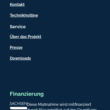
a
Kontakt
t
Technikhotline
i
Service
o
n
Über das Projekt
e
Presse
n
Downloads
Finanzierung
Diese Maßnahme wird mitfinanziert
durch Steuermittel auf der Grundlage