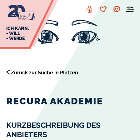
zur
zum
Navigation
Inhalt
Leichte
Merkzettel
Account
Sprache
J
ICH KANN.
+ WILL
+ WERDE
U
L
E
Zurück zur Suche in Plätzen
RECURA AKADEMIE
KURZBESCHREIBUNG DES
ANBIETERS