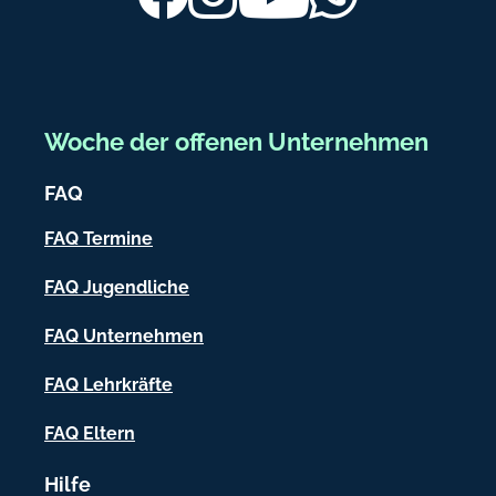
b
e
r
e
Woche der offenen Unternehmen
i
FAQ
c
h
FAQ Termine
-
FAQ Jugendliche
I
FAQ Unternehmen
n
f
FAQ Lehrkräfte
o
FAQ Eltern
r
Hilfe
m