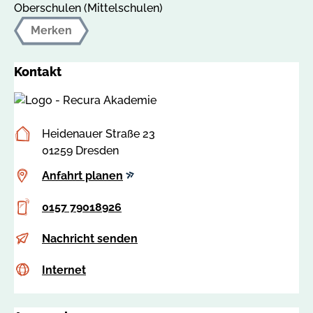
Oberschulen (Mittelschulen)
Merken
Kontakt
Postanschrift
Heidenauer Straße 23
01259 Dresden
Anfahrt
Anfahrt planen
planen
Telefon
0157 79018926
E-
u
Nachricht senden
Mail
d
Internet
c
Internet
e
s
@
s
r