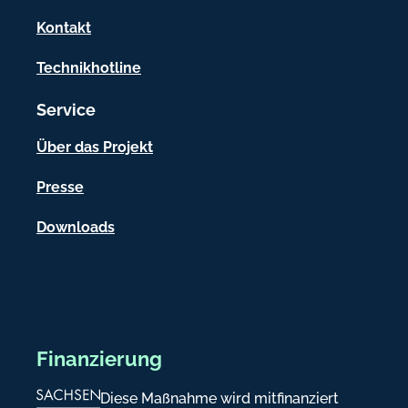
a
Kontakt
t
Technikhotline
i
Service
o
n
Über das Projekt
e
Presse
n
Downloads
Finanzierung
Diese Maßnahme wird mitfinanziert