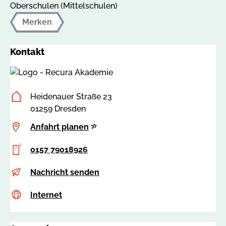
Oberschulen (Mittelschulen)
Merken
Kontakt
Postanschrift
Heidenauer Straße 23
01259 Dresden
Anfahrt
Anfahrt planen
planen
Telefon
0157 79018926
E-
u
Nachricht senden
Mail
d
Internet
c
Internet
e
s
@
s
r