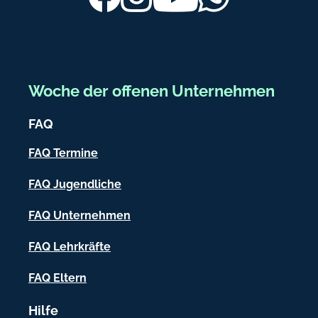
b
e
r
e
Woche der offenen Unternehmen
i
FAQ
c
h
FAQ Termine
-
FAQ Jugendliche
I
FAQ Unternehmen
n
f
FAQ Lehrkräfte
o
FAQ Eltern
r
Hilfe
m