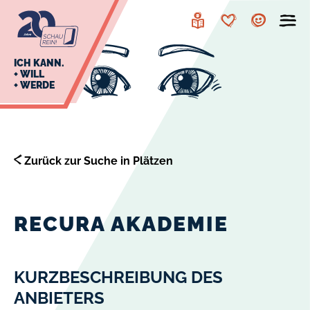
zur
zum
Navigation
Inhalt
Leichte
Merkzettel
Account
Sprache
J
ICH KANN.
+ WILL
+ WERDE
U
L
E
Zurück zur Suche in Plätzen
RECURA AKADEMIE
KURZBESCHREIBUNG DES
ANBIETERS