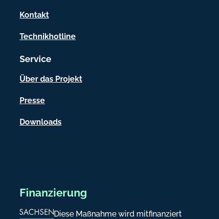
a
Kontakt
t
Technikhotline
i
Service
o
n
Über das Projekt
e
Presse
n
Downloads
Finanzierung
Diese Maßnahme wird mitfinanziert