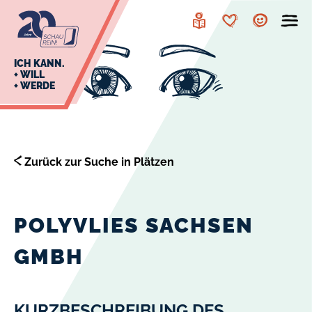
zur
zum
Navigation
Inhalt
Leichte
Merkzettel
Account
Sprache
J
ICH KANN.
+ WILL
+ WERDE
U
L
E
Zurück zur Suche in Plätzen
POLYVLIES SACHSEN
GMBH
KURZBESCHREIBUNG DES