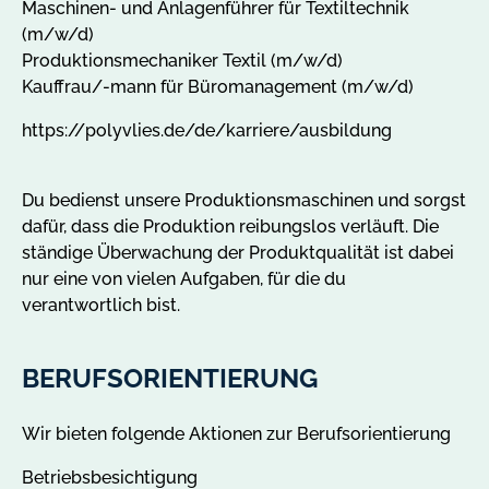
Maschinen- und Anlagenführer für Textiltechnik
(m/w/d)
Produktionsmechaniker Textil (m/w/d)
Kauffrau/-mann für Büromanagement (m/w/d)
https://polyvlies.de/de/karriere/ausbildung
Du bedienst un­se­re Pro­duk­ti­ons­ma­schi­nen und sorgst
da­für, dass die Pro­duk­ti­on rei­bungs­los ver­läuft. Die
stän­di­ge Über­wa­chung der Produktqua­li­tät ist da­bei
nur ei­ne von vie­len Auf­ga­ben, für die du
verantwortlich bist.
BERUFSORIENTIERUNG
Wir bieten folgende Aktionen zur Berufsorientierung
Betriebsbesichtigung