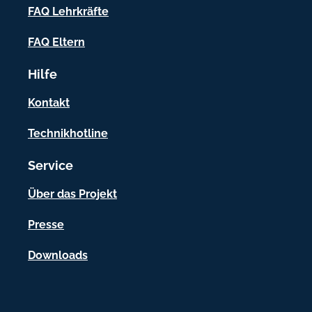
f
FAQ Lehrkräfte
o
FAQ Eltern
r
Hilfe
m
a
Kontakt
t
Technikhotline
i
Service
o
n
Über das Projekt
e
Presse
n
Downloads