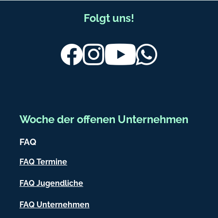
l
i
F
Folgt uns!
e
u
s
ß
Facebook
Instagram
Youtube
Whatsapp
.
d
b
e
e
r
e
Woche der offenen Unternehmen
i
FAQ
c
h
FAQ Termine
-
FAQ Jugendliche
I
FAQ Unternehmen
n