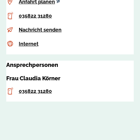
Anfahrt
Anfahrt planen
planen
Telefon
035822 31280
E-
c
Nachricht senden
Mail
.
Internet
c
Internet
k
s
o
s
e
Ansprechpersonen
a
r
:
n
Frau Claudia Körner
6
e
6
r
Telefon
035822 31280
5
@
9
p
1
o
l
y
v