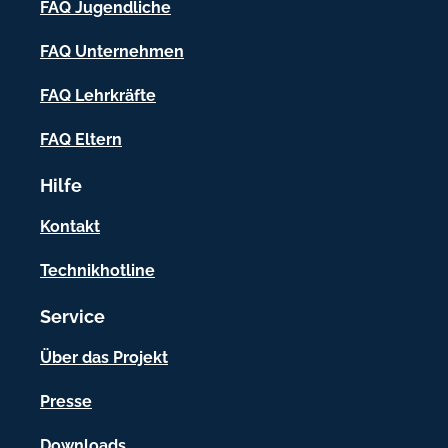
FAQ Jugendliche
I
FAQ Unternehmen
n
f
FAQ Lehrkräfte
o
FAQ Eltern
r
Hilfe
m
a
Kontakt
t
Technikhotline
i
Service
o
n
Über das Projekt
e
Presse
n
Downloads