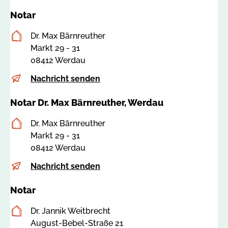
Notar
Postanschrift
Dr. Max Bärnreuther
Markt 29 - 31
08412 Werdau
E-
i
Nachricht senden
Mail
n
Notar Dr. Max Bärnreuther, Werdau
f
o
Postanschrift
Dr. Max Bärnreuther
@
Markt 29 - 31
n
08412 Werdau
o
t
E-
i
Nachricht senden
a
Mail
n
r
Notar
f
k
o
Postanschrift
Dr. Jannik Weitbrecht
a
@
August-Bebel-Straße 21
m
n