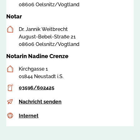
08606 Oelsnitz/Vogtland
m
o
e
t
Notar
r
a
-
Postanschrift
r
Dr. Jannik Weitbrecht
s
k
August-Bebel-Straße 21
a
a
08606 Oelsnitz/Vogtland
c
m
Notarin Nadine Crenze
h
m
s
e
Postanschrift
Kirchgasse 1
e
r
01844 Neustadt i.S.
n
-
Telefon
03596/602425
.
s
d
a
E-
i
Nachricht senden
e
c
Mail
n
h
Internet
c
Internet
f
s
s
o
e
s
@
n
a
n