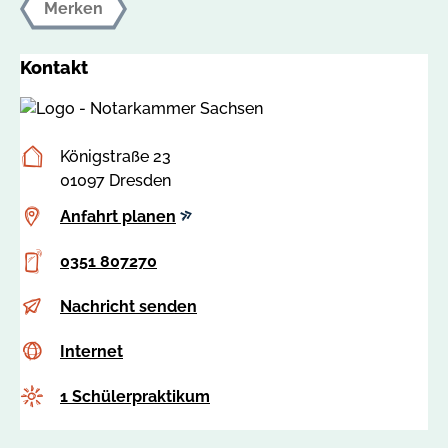
Merken
Kontakt
Postanschrift
Königstraße 23
01097 Dresden
Anfahrt
Anfahrt planen
planen
Telefon
0351 807270
E-
n
Nachricht senden
Mail
o
Internet
c
Internet
t
s
a
Anzahl
1 Schülerpraktikum
s
r
a
k
: