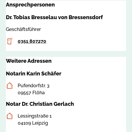
a
Ansprechpersonen
6
m
6
m
Dr. Tobias Bresselau von Bressensdorf
4
e
0
r
Geschäftsführer
5
@
Telefon
0351 807270
n
o
t
Weitere Adressen
a
r
Notarin Karin Schäfer
k
Postanschrift
a
Pufendorfstr. 3
m
09557 Flöha
m
Notar Dr. Christian Gerlach
e
r
Postanschrift
Lessingstraße 1
-
04109 Leipzig
s