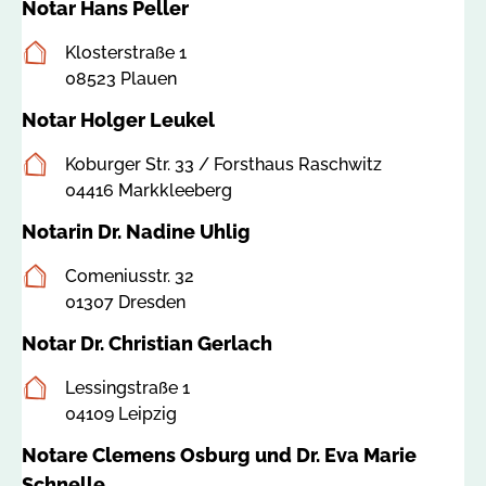
Notar Hans Peller
a
c
Postanschrift
Klosterstraße 1
h
08523 Plauen
s
e
Notar Holger Leukel
n
Postanschrift
Koburger Str. 33 / Forsthaus Raschwitz
.
04416 Markkleeberg
d
e
Notarin Dr. Nadine Uhlig
Postanschrift
Comeniusstr. 32
01307 Dresden
Notar Dr. Christian Gerlach
Postanschrift
Lessingstraße 1
04109 Leipzig
Notare Clemens Osburg und Dr. Eva Marie
Schnelle