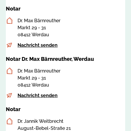
Notar
Postanschrift
Dr. Max Bärnreuther
Markt 29 - 31
08412 Werdau
E-
i
Nachricht senden
Mail
n
Notar Dr. Max Bärnreuther, Werdau
f
o
Postanschrift
Dr. Max Bärnreuther
@
Markt 29 - 31
n
08412 Werdau
o
t
E-
i
Nachricht senden
a
Mail
n
r
Notar
f
k
o
Postanschrift
Dr. Jannik Weitbrecht
a
@
August-Bebel-Straße 21
m
n