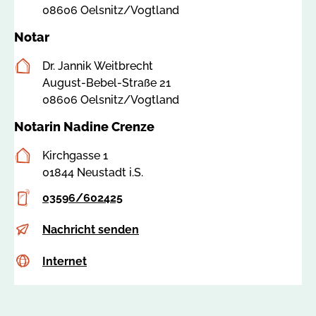
08606 Oelsnitz/Vogtland
m
o
e
t
Notar
r
a
-
Postanschrift
r
Dr. Jannik Weitbrecht
s
k
August-Bebel-Straße 21
a
a
08606 Oelsnitz/Vogtland
c
m
Notarin Nadine Crenze
h
m
s
e
Postanschrift
Kirchgasse 1
e
r
01844 Neustadt i.S.
n
-
Telefon
03596/602425
.
s
d
a
E-
i
Nachricht senden
e
c
Mail
n
h
Internet
c
Internet
f
s
s
o
e
s
@
n
a
n