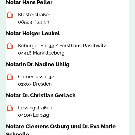
Notar Hans Peller
a
c
Postanschrift
Klosterstraße 1
h
08523 Plauen
s
e
Notar Holger Leukel
n
Postanschrift
Koburger Str. 33 / Forsthaus Raschwitz
.
04416 Markkleeberg
d
e
Notarin Dr. Nadine Uhlig
Postanschrift
Comeniusstr. 32
01307 Dresden
Notar Dr. Christian Gerlach
Postanschrift
Lessingstraße 1
04109 Leipzig
Notare Clemens Osburg und Dr. Eva Marie
Schnelle