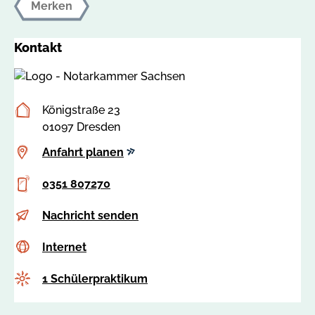
Merken
Kontakt
Postanschrift
Königstraße 23
01097 Dresden
Anfahrt
Anfahrt planen
planen
Telefon
0351 807270
E-
n
Nachricht senden
Mail
o
Internet
c
Internet
t
s
a
Anzahl
1 Schülerpraktikum
s
r
a
k
: