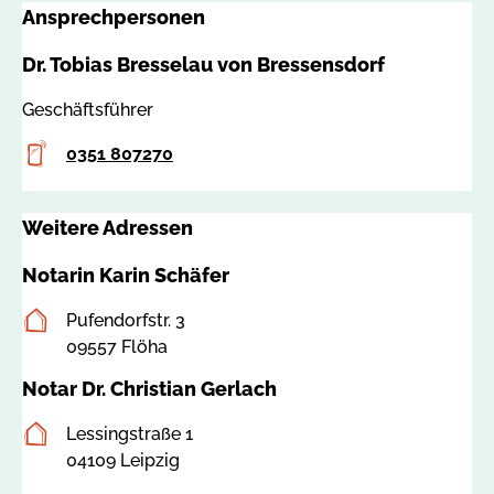
a
Ansprechpersonen
6
m
6
m
Dr. Tobias Bresselau von Bressensdorf
4
e
0
r
Geschäftsführer
5
@
Telefon
0351 807270
n
o
t
Weitere Adressen
a
r
Notarin Karin Schäfer
k
Postanschrift
a
Pufendorfstr. 3
m
09557 Flöha
m
Notar Dr. Christian Gerlach
e
r
Postanschrift
Lessingstraße 1
-
04109 Leipzig
s