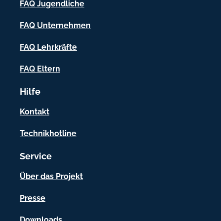
FAQ Jugendliche
I
FAQ Unternehmen
n
f
FAQ Lehrkräfte
o
FAQ Eltern
r
Hilfe
m
a
Kontakt
t
Technikhotline
i
Service
o
n
Über das Projekt
e
Presse
n
Downloads