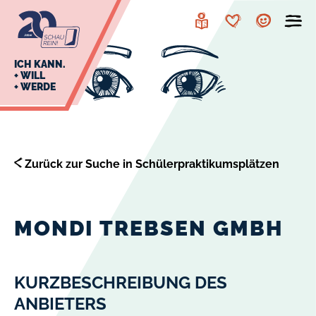
zur
zum
Navigation
Inhalt
Leichte
Merkzettel
Account
Sprache
J
ICH KANN.
+ WILL
+ WERDE
U
L
E
Zurück zur Suche in Schülerpraktikumsplätzen
MONDI TREBSEN GMBH
KURZBESCHREIBUNG DES
ANBIETERS