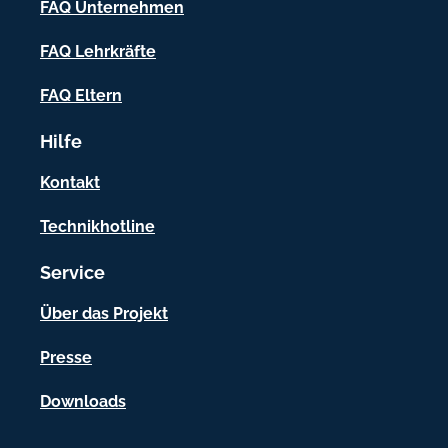
FAQ Unternehmen
n
f
FAQ Lehrkräfte
o
FAQ Eltern
r
Hilfe
m
a
Kontakt
t
Technikhotline
i
Service
o
n
Über das Projekt
e
Presse
n
Downloads