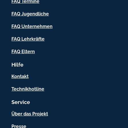
h
FAQ Termine
-
FAQ Jugendliche
I
FAQ Unternehmen
n
f
FAQ Lehrkräfte
o
FAQ Eltern
r
Hilfe
m
a
Kontakt
t
Technikhotline
i
Service
o
n
Über das Projekt
e
Presse