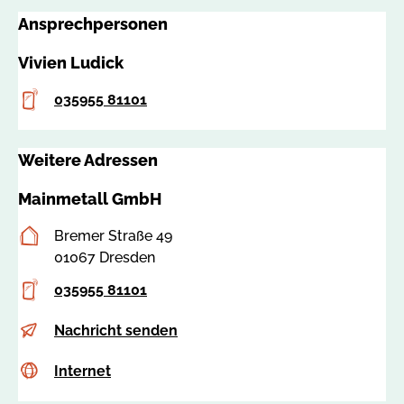
s
m
Ansprechpersonen
a
a
:
i
Vivien Ludick
6
n
0
m
Telefon
035955 81101
7
e
3
t
9
Weitere Adressen
a
l
Mainmetall GmbH
l
.
Postanschrift
Bremer Straße 49
d
01067 Dresden
e
Telefon
035955 81101
E-
p
Nachricht senden
Mail
e
Internet
c
Internet
g
s
@