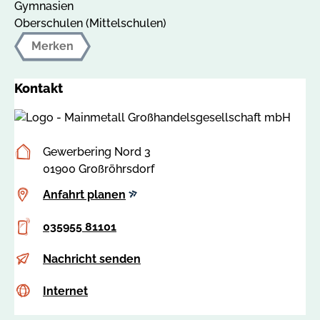
Gymnasien
Oberschulen (Mittelschulen)
Merken
Kontakt
Postanschrift
Gewerbering Nord 3
01900 Großröhrsdorf
Anfahrt
Anfahrt planen
planen
Telefon
035955 81101
E-
v
Nachricht senden
Mail
l
Internet
c
Internet
u
s
@