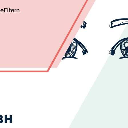
te
Eltern
BH