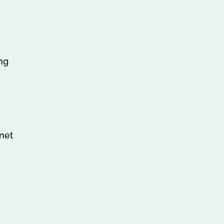
ng
net