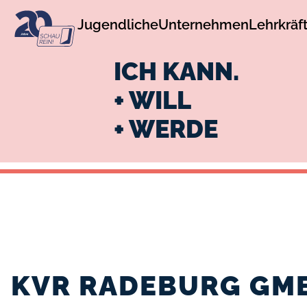
zur
zum
Jugendliche
Unternehmen
Lehrkräf
Navigation
Inhalt
ICH KANN.
+ WILL
+ WERDE
KVR RADEBURG GM