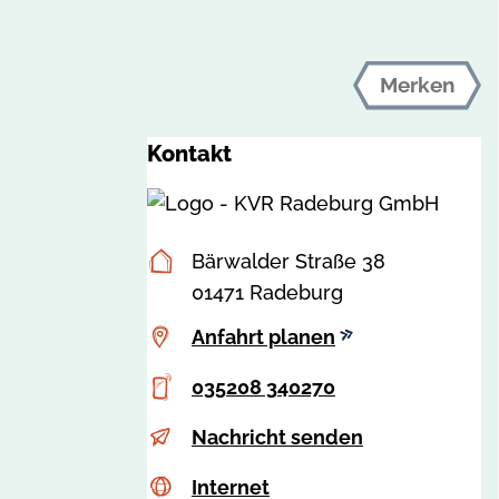
Merken
Kontakt
Postanschrift
Bärwalder Straße 38
01471 Radeburg
Anfahrt
Anfahrt planen
planen
Telefon
035208 340270
E-
p
Nachricht senden
Mail
e
Internet
c
Internet
r