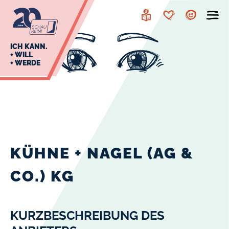
zur
zum
Navigation
Inhalt
Leichte
Merkzettel
Account
Sprache
J
ICH KANN.
+ WILL
+ WERDE
U
L
E
KÜHNE + NAGEL (AG &
CO.) KG
KURZBESCHREIBUNG DES