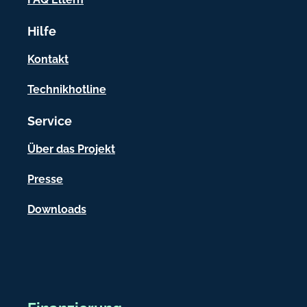
r
Hilfe
m
a
Kontakt
t
Technikhotline
i
Service
o
n
Über das Projekt
e
Presse
n
Downloads