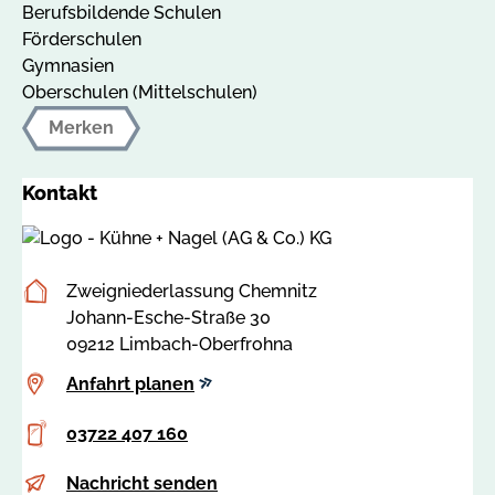
Berufsbildende Schulen
Förderschulen
Gymnasien
Oberschulen (Mittelschulen)
Merken
Kontakt
Postanschrift
Zweigniederlassung Chemnitz
Johann-Esche-Straße 30
09212 Limbach-Oberfrohna
Anfahrt
Anfahrt planen
planen
Telefon
03722 407 160
E-
k
Nachricht senden