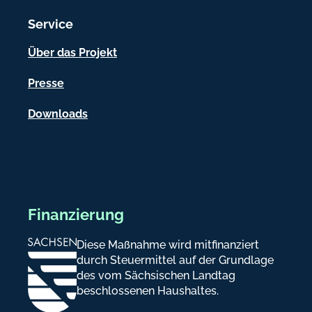
i
Service
o
n
Über das Projekt
e
Presse
n
Downloads
Finanzierung
Diese Maßnahme wird mitfinanziert
durch Steuermittel auf der Grundlage
des vom Sächsischen Landtag
beschlossenen Haushaltes.