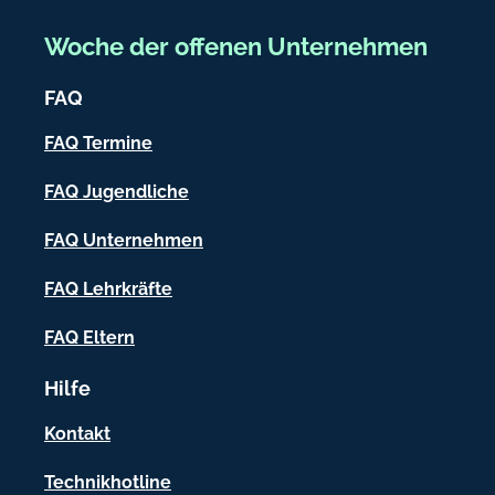
e
e
Woche der offenen Unternehmen
i
FAQ
c
h
FAQ Termine
-
FAQ Jugendliche
I
FAQ Unternehmen
n
f
FAQ Lehrkräfte
o
FAQ Eltern
r
Hilfe
m
a
Kontakt
t
Technikhotline