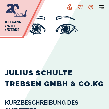
zur
zum
Navigation
Inhalt
Leichte
Merkzettel
Account
Sprache
J
ICH KANN.
+ WILL
+ WERDE
U
L
E
JULIUS SCHULTE
TREBSEN GMBH & CO.KG
KURZBESCHREIBUNG DES