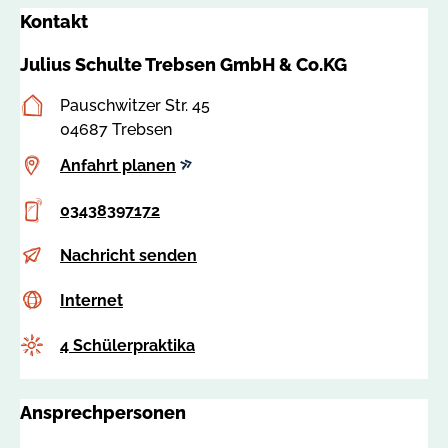
Kontakt
Julius Schulte Trebsen GmbH & Co.KG
Postanschrift
Pauschwitzer Str. 45
04687 Trebsen
Anfahrt
Anfahrt planen
planen
Telefon
03438397172
E-
m
Nachricht senden
Mail
a
Internet
c
Internet
r
s
k
Anzahl
4 Schülerpraktika
s
e
a
t
:
i
Ansprechpersonen
8
n
3
g