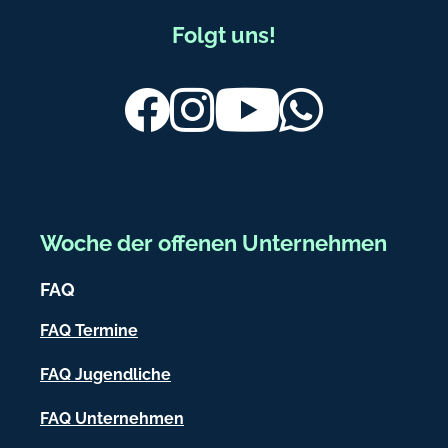
F
Folgt uns!
u
ß
Facebook
Instagram
Youtube
Whatsapp
b
e
r
e
Woche der offenen Unternehmen
i
FAQ
c
h
FAQ Termine
-
FAQ Jugendliche
I
FAQ Unternehmen
n