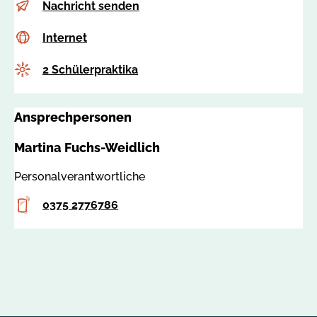
E-
i
Nachricht senden
Mail
n
Internet
c
Internet
f
s
o
Anzahl
2 Schülerpraktika
s
@
a
i
:
f
Ansprechpersonen
6
z
2
w
Martina Fuchs-Weidlich
0
.
6
d
Personalverantwortliche
6
e
Telefon
0375 2776786