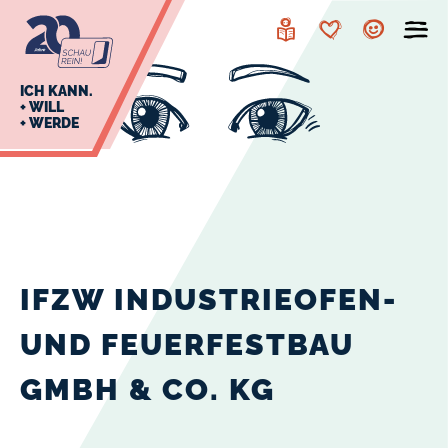
zur
zum
Navigation
Inhalt
Leichte
Merkzettel
Account
Sprache
J
ICH KANN.
+ WILL
+ WERDE
U
L
E
IFZW INDUSTRIEOFEN-
UND FEUERFESTBAU
GMBH & CO. KG