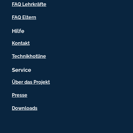
f
FAQ Lehrkräfte
o
FAQ Eltern
r
Hilfe
m
a
Kontakt
t
Technikhotline
i
Service
o
n
Über das Projekt
e
Presse
n
Downloads