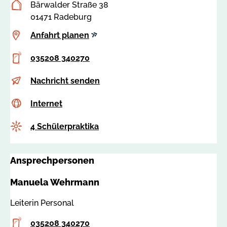
Postanschrift
Bärwalder Straße 38
01471 Radeburg
Anfahrt
Anfahrt planen
planen
Telefon
035208 340270
E-
p
Nachricht senden
Mail
e
Internet
c
Internet
r
s
s
Anzahl
4 Schülerpraktika
s
o
a
n
:
a
Ansprechpersonen
6
l
6
@
Manuela Wehrmann
7
k
1
v
Leiterin Personal
8
r
Telefon
035208 340270
-