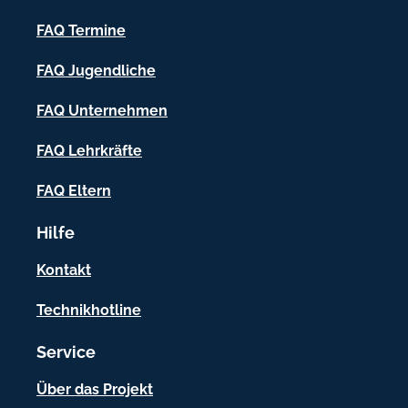
c
h
FAQ Termine
-
FAQ Jugendliche
I
FAQ Unternehmen
n
f
FAQ Lehrkräfte
o
FAQ Eltern
r
Hilfe
m
a
Kontakt
t
Technikhotline
i
Service
o
n
Über das Projekt