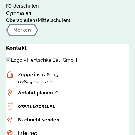
Förderschulen
Gymnasien
Oberschulen (Mittelschulen)
Merken
Kontakt
Postanschrift
Zeppelinstraße 15
02625 Bautzen
Anfahrt
Anfahrt planen
planen
Telefon
03591 67031651
E-
a
Nachricht senden
Mail
u
Internet
c
Internet
s