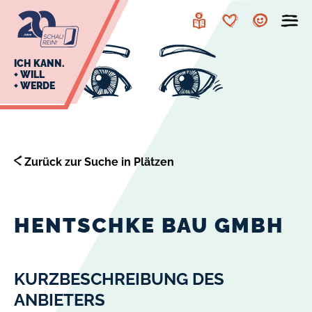
zur
zum
Navigation
Inhalt
Leichte
Merkzettel
Account
Sprache
J
ICH KANN.
+ WILL
+ WERDE
U
L
E
Zurück zur Suche in Plätzen
HENTSCHKE BAU GMBH
KURZBESCHREIBUNG DES
ANBIETERS