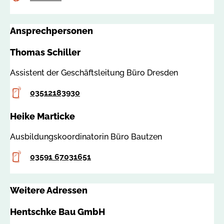
s
b
s
i
Ansprechpersonen
a
l
:
d
Thomas Schiller
7
u
4
n
Assistent der Geschäftsleitung Büro Dresden
9
g
Telefon
4
03512183930
@
4
h
Heike Marticke
e
n
Ausbildungskoordinatorin Büro Bautzen
t
s
Telefon
03591 67031651
c
h
Weitere Adressen
k
e
Hentschke Bau GmbH
-