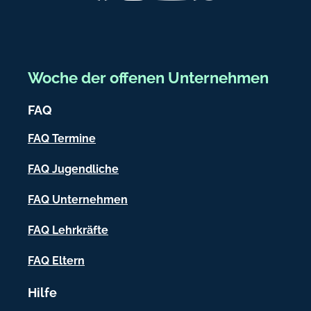
b
e
r
e
Woche der offenen Unternehmen
i
FAQ
c
h
FAQ Termine
-
FAQ Jugendliche
I
FAQ Unternehmen
n
f
FAQ Lehrkräfte
o
FAQ Eltern
r
Hilfe
m