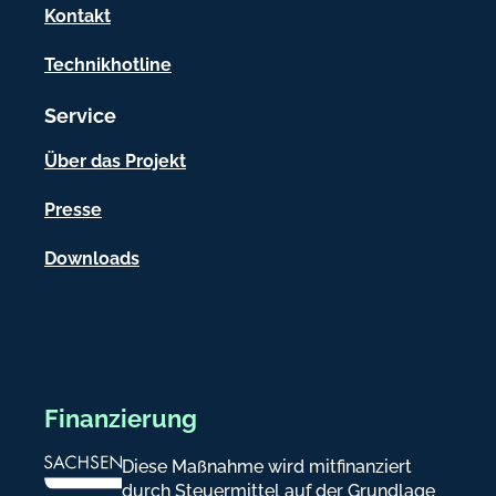
a
Kontakt
t
Technikhotline
i
Service
o
n
Über das Projekt
e
Presse
n
Downloads
Finanzierung
Diese Maßnahme wird mitfinanziert
durch Steuermittel auf der Grundlage