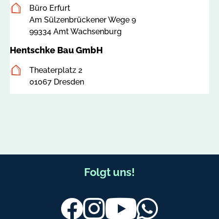
b
Postanschrift
Büro Erfurt
a
Am Sülzenbrückener Wege 9
u
99334 Amt Wachsenburg
.
d
Hentschke Bau GmbH
e
Postanschrift
Theaterplatz 2
01067 Dresden
F
Folgt uns!
u
ß
Facebook
Instagram
Youtube
Whatsapp