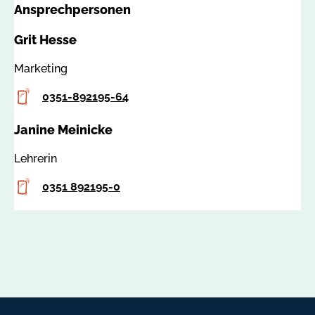
Ansprechpersonen
a
h
:
e
Grit Hesse
7
s
8
s
Marketing
2
e
Telefon
0
0351-892195-64
@
9
h
Janine Meinicke
e
i
Lehrerin
m
e
Telefon
0351 892195-0
r
e
r
.
d
e