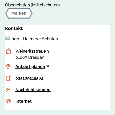
Oberschulen (Mittelschulen)
Merken
Kontakt
Postanschrift
Weißeritzstraße 3
01067 Dresden
Anfahrt
Anfahrt planen
planen
Telefon
035189219564
E-
g
Nachricht senden
Mail
r
Internet
c
Internet
i
s
t
s
.