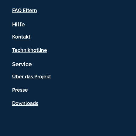
o
FAQ Eltern
r
Hilfe
m
a
Kontakt
t
Technikhotline
i
Service
o
n
Über das Projekt
e
Presse
n
Downloads