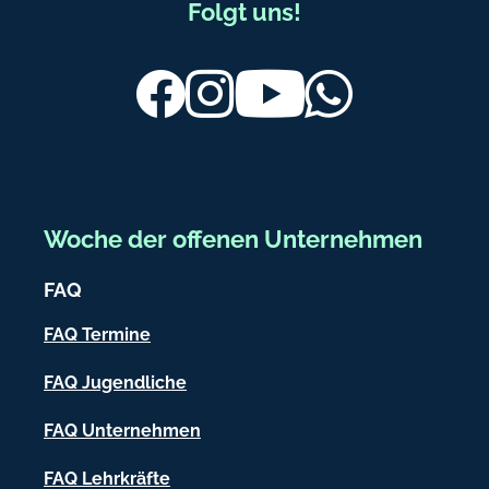
F
Folgt uns!
u
ß
Facebook
Instagram
Youtube
Whatsapp
b
e
r
e
Woche der offenen Unternehmen
i
FAQ
c
h
FAQ Termine
-
FAQ Jugendliche
I
FAQ Unternehmen
n
f
FAQ Lehrkräfte