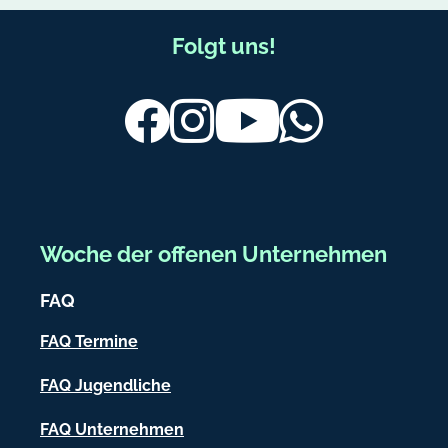
6
u
F
Folgt uns!
5
t
7
z
u
.
ß
Facebook
Instagram
Youtube
Whatsapp
d
b
e
e
r
e
Woche der offenen Unternehmen
i
FAQ
c
h
FAQ Termine
-
FAQ Jugendliche
I
FAQ Unternehmen
n