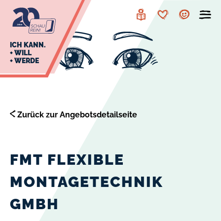
zur
zum
Navigation
Inhalt
Leichte
Merkzettel
Account
Sprache
J
ICH KANN.
+ WILL
+ WERDE
U
L
E
Zurück zur Angebotsdetailseite
FMT FLEXIBLE
MONTAGETECHNIK
GMBH