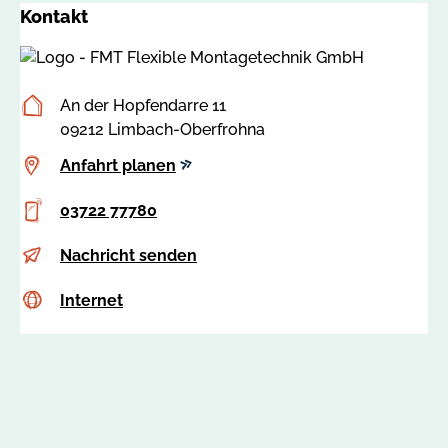
Kontakt
Postanschrift
An der Hopfendarre 11
09212 Limbach-Oberfrohna
Anfahrt
Anfahrt planen
planen
Telefon
03722 77780
E-
i
Nachricht senden
Mail
n
Internet
c
Internet
f
s
o
s
@
a
f
:
m
8
t
3
-