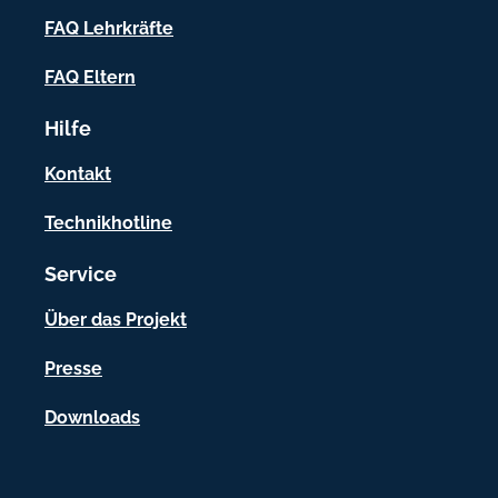
f
FAQ Lehrkräfte
o
FAQ Eltern
r
Hilfe
m
a
Kontakt
t
Technikhotline
i
Service
o
n
Über das Projekt
e
Presse
n
Downloads