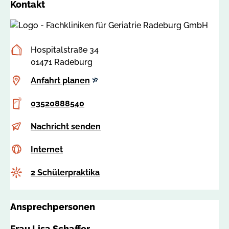
Kontakt
Postanschrift
Hospitalstraße 34
01471 Radeburg
Anfahrt
Anfahrt planen
planen
Telefon
03520888540
E-
s
Nachricht senden
Mail
c
Internet
c
Internet
h
s
a
Anzahl
2 Schülerpraktika
s
f
a
f
:
e
Ansprechpersonen
8
r
3
@
Frau Lisa Schaffer