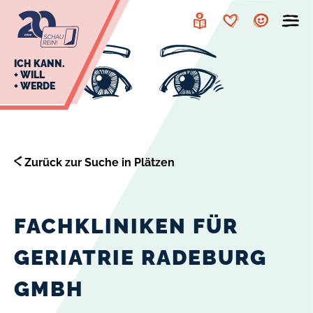
zur
zum
Navigation
Inhalt
Leichte
Merkzettel
Account
Sprache
J
ICH KANN.
+ WILL
+ WERDE
U
L
E
Zurück zur Suche in Plätzen
FACHKLINIKEN FÜR
GERIATRIE RADEBURG
GMBH