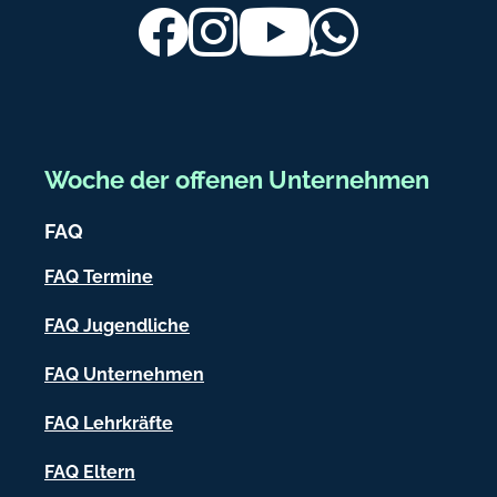
ß
Facebook
Instagram
Youtube
Whatsapp
r
g
b
.
e
d
r
e
e
Woche der offenen Unternehmen
i
FAQ
c
h
FAQ Termine
-
FAQ Jugendliche
I
FAQ Unternehmen
n
f
FAQ Lehrkräfte
o
FAQ Eltern