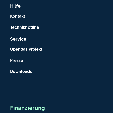
r
Hilfe
m
a
Kontakt
t
Technikhotline
i
Service
o
n
Über das Projekt
e
Presse
n
Downloads
Finanzierung