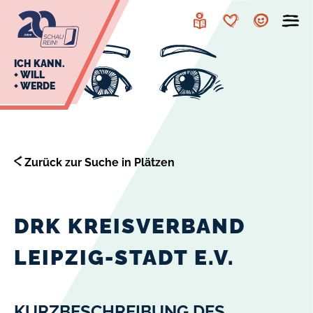
zur
zum
Navigation
Inhalt
Leichte
Merkzettel
Account
Sprache
J
ICH KANN.
+ WILL
+ WERDE
U
L
E
Zurück zur Suche in Plätzen
DRK KREISVERBAND
LEIPZIG-STADT E.V.
KURZBESCHREIBUNG DES