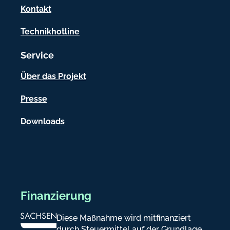
a
Kontakt
t
Technikhotline
i
Service
o
n
Über das Projekt
e
Presse
n
Downloads
Finanzierung
Diese Maßnahme wird mitfinanziert
durch Steuermittel auf der Grundlage