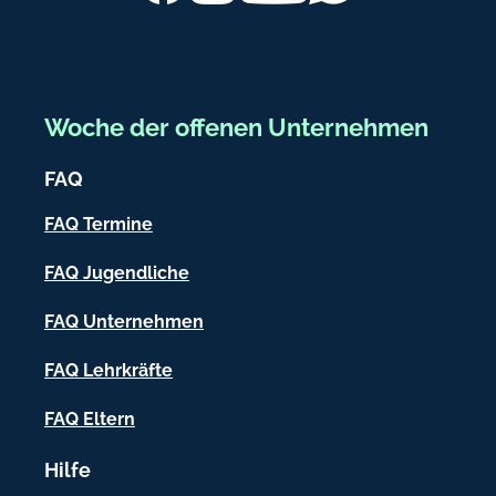
b
i
n
e
g
r
@
d
e
Woche der offenen Unternehmen
r
i
k
FAQ
c
-
l
h
FAQ Termine
e
-
i
FAQ Jugendliche
I
p
FAQ Unternehmen
z
n
i
f
FAQ Lehrkräfte
g
.
o
FAQ Eltern
d
r
e
Hilfe
m