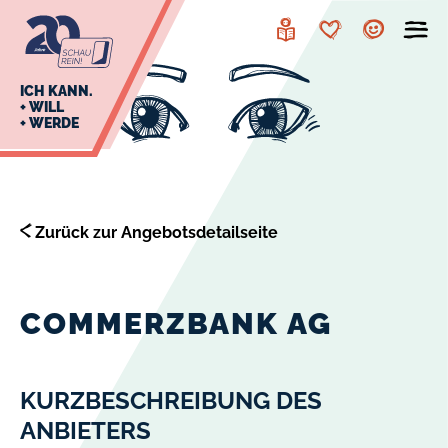
zur
zum
Navigation
Inhalt
Leichte
Merkzettel
Account
Sprache
J
ICH KANN.
+ WILL
+ WERDE
U
L
E
Zurück zur Angebotsdetailseite
COMMERZBANK AG
KURZBESCHREIBUNG DES
ANBIETERS