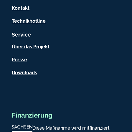
a
Kontakt
t
Technikhotline
i
Service
o
n
Über das Projekt
e
Presse
n
Downloads
Finanzierung
Diese Maßnahme wird mitfinanziert