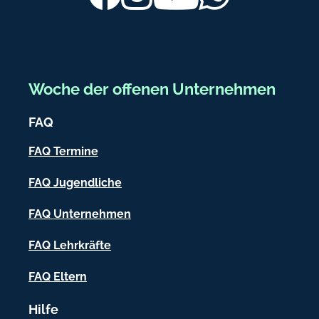
b
e
r
e
z
r
b
e
a
Woche der offenen Unternehmen
n
i
k
FAQ
c
.
c
h
FAQ Termine
o
-
FAQ Jugendliche
m
I
FAQ Unternehmen
n
f
FAQ Lehrkräfte
o
FAQ Eltern
r
Hilfe
m