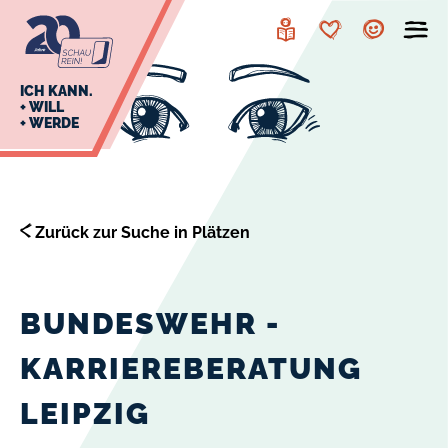
zur
zum
Navigation
Inhalt
Leichte
Merkzettel
Account
Sprache
J
ICH KANN.
+ WILL
+ WERDE
U
L
E
Zurück zur Suche in Plätzen
BUNDESWEHR -
KARRIEREBERATUNG
LEIPZIG