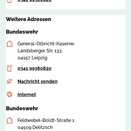
z
9
i
g
Weitere Adressen
@
b
Bundeswehr
u
n
Postanschrift
General-Olbricht-Kaserne
d
Landsberger Str. 133
e
04157 Leipzig
s
Telefon
0341 99380820
w
e
E-
k
Nachricht senden
h
Mail
a
r
Internet
c
Internet
r
.
s
r
o
Bundeswehr
s
b
r
a
b
g
Postanschrift
Feldwebel-Boldt-Straße 1
:
l
04509 Delitzsch
8
e