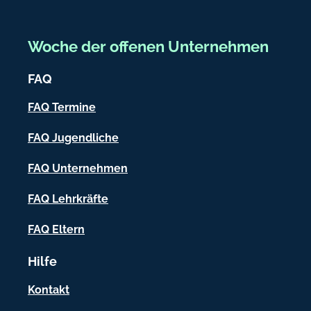
n
r
r
d
g
e
e
Woche der offenen Unternehmen
s
i
w
FAQ
c
e
h
h
FAQ Termine
r
-
.
FAQ Jugendliche
I
o
FAQ Unternehmen
r
n
g
f
FAQ Lehrkräfte
o
FAQ Eltern
r
Hilfe
m
a
Kontakt