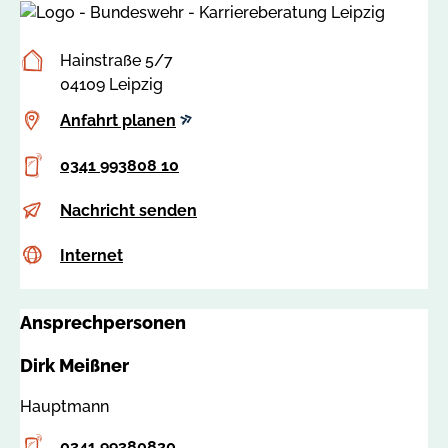
Postanschrift
Hainstraße 5/7
04109 Leipzig
Anfahrt
Anfahrt planen
planen
Telefon
0341 993808 10
E-
k
Nachricht senden
Mail
a
Internet
c
Internet
r
s
r
s
b
Ansprechpersonen
a
b
:
l
Dirk Meißner
8
e
0
i
Hauptmann
5
p
Telefon
0
0341 99380820