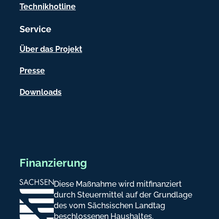
t
Technikhotline
i
Service
o
n
Über das Projekt
e
Presse
n
Downloads
Finanzierung
Diese Maßnahme wird mitfinanziert
durch Steuermittel auf der Grundlage
des vom Sächsischen Landtag
beschlossenen Haushaltes.