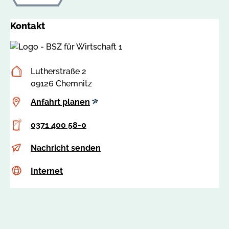
Kontakt
Postanschrift
Lutherstraße 2
09126 Chemnitz
Anfahrt
Anfahrt planen
planen
Telefon
0371 400 58-0
E-
s
Nachricht senden
Mail
a
Internet
c
Internet
b
s
i
s
n
a
e
:
.