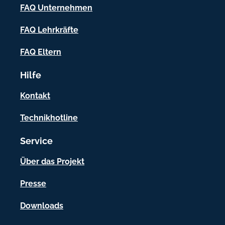
FAQ Unternehmen
h
n
e
f
FAQ Lehrkräfte
m
n
o
FAQ Eltern
i
r
t
Hilfe
m
z
.
a
Kontakt
d
t
e
Technikhotline
i
Service
o
n
Über das Projekt
e
Presse
n
Downloads