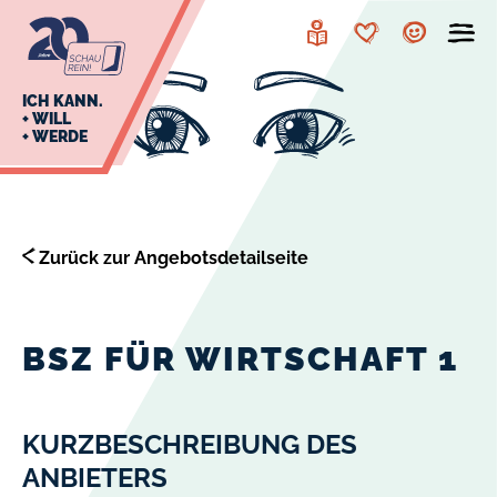
zur
zum
Navigation
Inhalt
Leichte
Merkzettel
Account
Sprache
J
ICH KANN.
+ WILL
+ WERDE
U
L
E
Zurück zur Angebotsdetailseite
BSZ FÜR WIRTSCHAFT 1
KURZBESCHREIBUNG DES
ANBIETERS