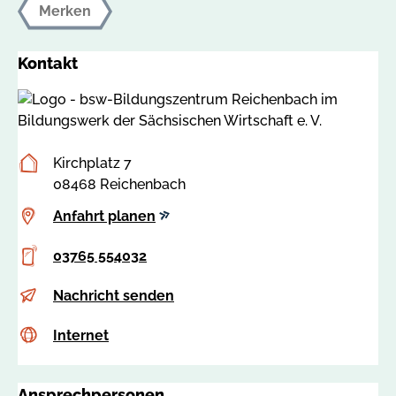
Merken
Kontakt
Postanschrift
Kirchplatz 7
08468 Reichenbach
Anfahrt
Anfahrt planen
planen
Telefon
03765 554032
E-
m
Nachricht senden
Mail
a
Internet
c
Internet
r
s
t
s
i
Ansprechpersonen