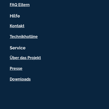
o
FAQ Eltern
r
Hilfe
m
a
Kontakt
t
Technikhotline
i
Service
o
n
Über das Projekt
e
Presse
n
Downloads