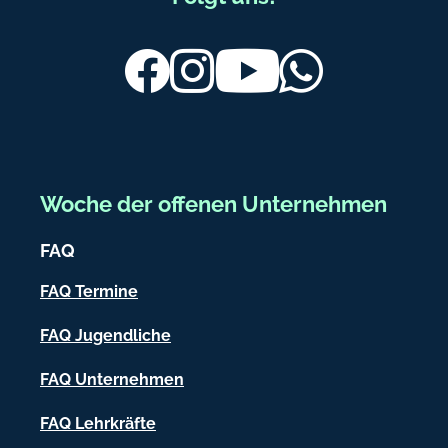
d
u
e
ß
Facebook
Instagram
Youtube
Whatsapp
b
e
r
e
Woche der offenen Unternehmen
i
FAQ
c
h
FAQ Termine
-
FAQ Jugendliche
I
FAQ Unternehmen
n
f
FAQ Lehrkräfte