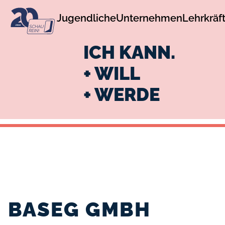
zur
zum
Jugendliche
Unternehmen
Lehrkräf
Navigation
Inhalt
ICH KANN.
+ WILL
+ WERDE
BASEG GMBH