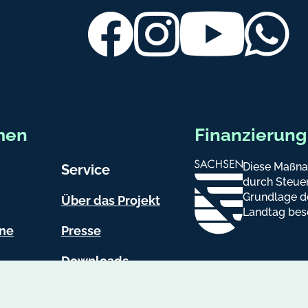
Facebook
Instagram
Youtube
Wh
men
Finanzierung
Diese Maßna
Service
durch Steuer
Grundlage d
Über das Projekt
Landtag bes
ine
Presse
Downloads