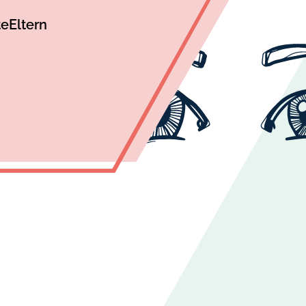
te
Eltern