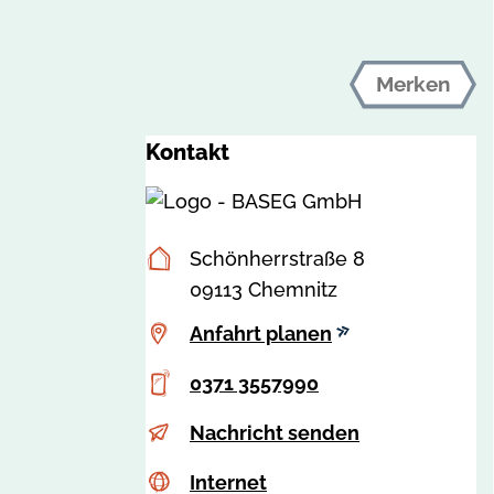
Merken
Kontakt
Postanschrift
Schönherrstraße 8
09113 Chemnitz
Anfahrt
Anfahrt planen
planen
Telefon
0371 3557990
E-
k
Nachricht senden
Mail
o
Internet
c
Internet
n