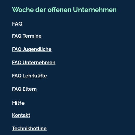
a
e
Woche der offenen Unternehmen
.
i
d
FAQ
c
e
h
FAQ Termine
-
FAQ Jugendliche
I
FAQ Unternehmen
n
f
FAQ Lehrkräfte
o
FAQ Eltern
r
Hilfe
m
a
Kontakt
t
Technikhotline