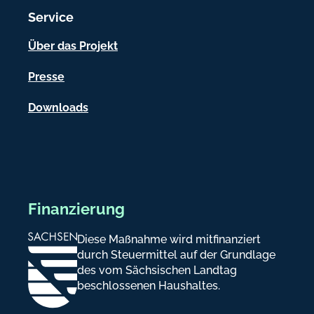
i
Service
o
n
Über das Projekt
e
Presse
n
Downloads
Finanzierung
Diese Maßnahme wird mitfinanziert
durch Steuermittel auf der Grundlage
des vom Sächsischen Landtag
beschlossenen Haushaltes.