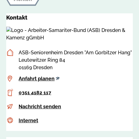
Kontakt
Postanschrift
ASB-Seniorenheim Dresden "Am Gorbitzer Hang"
Leutewitzer Ring 84
01169 Dresden
Anfahrt
Anfahrt planen
planen
Telefon
0351 4182 117
E-
s
Nachricht senden
Mail
.
Internet
c
Internet
w
s
i
s
t