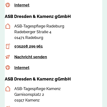
s
Internet
c
Internet
-
b
s
c
-
ASB Dresden & Kamenz gGmbH
s
o
d
a
s
r
Postanschrift
ASB-Tagespflege Radeburg
:
s
e
Radeberger Straße 4
7
e
s
01471 Radeburg
8
b
d
5
a
Telefon
e
035208 299 961
2
u
n
1
E-
t
Nachricht senden
d
-
Mail
p
e
k
Internet
c
Internet
-
@
a
s
r
a
m
ASB Dresden & Kamenz gGmbH
s
a
s
e
a
d
b
n
Postanschrift
ASB-Tagespflege Kamenz
:
e
-
z
Garnisonsplatz 2
7
b
d
.
01917 Kamenz
8
u
r
d