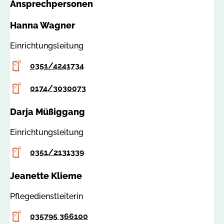
Ansprechpersonen
a
t
:
i
Hanna Wagner
7
g
8
@
Einrichtungsleitung
5
a
Telefon
1
0351/4241734
s
5
b
Mobilfunknummer
0174/3030073
-
d
Darja Müßiggang
r
e
Einrichtungsleitung
s
d
Telefon
0351/2131339
e
Jeanette Klieme
n
-
Pflegedienstleiterin
k
a
Telefon
035795 366100
m