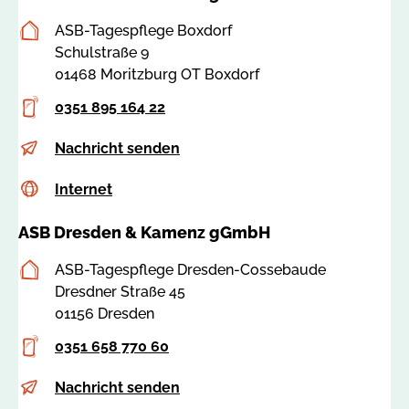
Postanschrift
ASB-Tagespflege Boxdorf
Schulstraße 9
01468 Moritzburg OT Boxdorf
Telefon
0351 895 164 22
E-
t
Nachricht senden
Mail
p
Internet
c
Internet
-
s
b
ASB Dresden & Kamenz gGmbH
s
o
a
x
Postanschrift
ASB-Tagespflege Dresden-Cossebaude
:
d
Dresdner Straße 45
7
o
01156 Dresden
8
r
5
f
Telefon
0351 658 770 60
2
@
0
E-
t
Nachricht senden
a
Mail
p