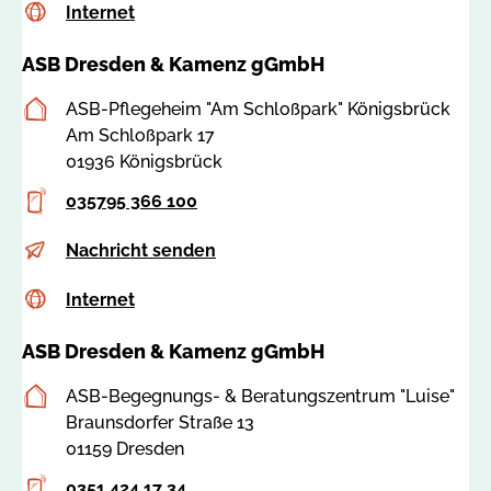
Internet
c
Internet
-
@
.
s
b
a
d
ASB Dresden & Kamenz gGmbH
s
e
s
e
a
r
b
Postanschrift
ASB-Pflegeheim "Am Schloßpark" Königsbrück
:
n
-
Am Schloßpark 17
7
s
d
01936 Königsbrück
8
d
r
5
@
Telefon
e
035795 366 100
4
a
s
0
E-
p
Nachricht senden
s
d
Mail
h
b
e
Internet
c
Internet
-
-
n
s
k
d
.
ASB Dresden & Kamenz gGmbH
s
o
r
d
a
e
e
e
Postanschrift
ASB-Begegnungs- & Beratungszentrum "Luise"
:
n
s
Braunsdorfer Straße 13
7
i
d
01159 Dresden
9
g
e
7
s
Telefon
n
0351 424 17 34