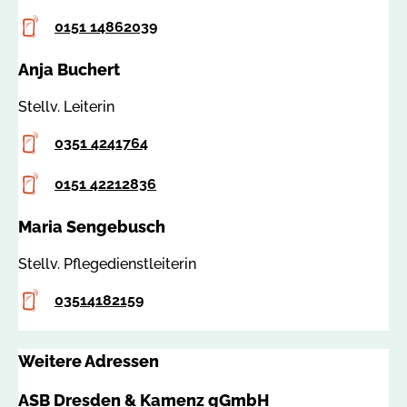
e
Mobilfunknummer
0151 14862039
n
z
Anja Buchert
.
Stellv. Leiterin
d
e
Telefon
0351 4241764
Mobilfunknummer
0151 42212836
Maria Sengebusch
Stellv. Pflegedienstleiterin
Telefon
03514182159
Weitere Adressen
ASB Dresden & Kamenz gGmbH