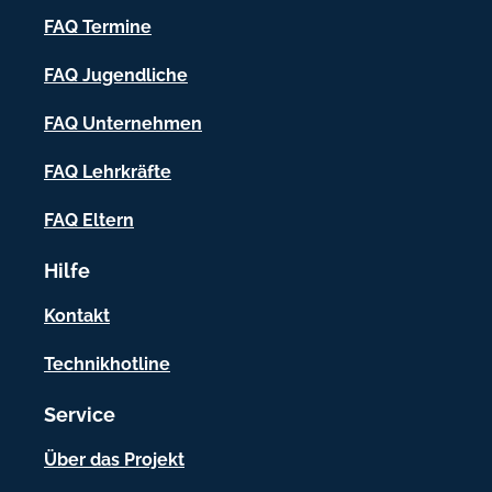
h
FAQ Termine
-
FAQ Jugendliche
I
FAQ Unternehmen
n
f
FAQ Lehrkräfte
o
FAQ Eltern
r
Hilfe
m
a
Kontakt
t
Technikhotline
i
Service
o
n
Über das Projekt