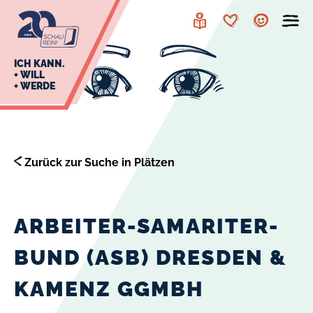
zur
zum
Navigation
Inhalt
Leichte
Merkzettel
Account
Sprache
J
ICH KANN.
+ WILL
+ WERDE
U
L
E
Zurück zur Suche in Plätzen
ARBEITER-SAMARITER-
BUND (ASB) DRESDEN &
KAMENZ GGMBH