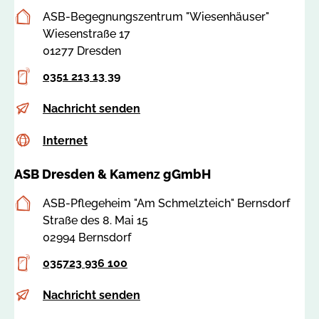
a
e
s
n
Postanschrift
ASB-Begegnungszentrum "Wiesenhäuser"
:
n
d
z
Wiesenstraße 17
7
s
e
.
01277 Dresden
8
t
n
d
5
e
Telefon
-
0351 213 13 39
e
2
i
k
5
E-
w
Nachricht senden
n
a
Mail
i
@
m
Internet
c
Internet
e
a
e
s
s
s
n
ASB Dresden & Kamenz gGmbH
s
e
b
z
a
n
-
.
Postanschrift
ASB-Pflegeheim "Am Schmelzteich" Bernsdorf
:
h
d
d
Straße des 8. Mai 15
7
a
r
e
02994 Bernsdorf
8
e
e
5
u
Telefon
s
035723 936 100
2
s
d
6
E-
p
Nachricht senden
e
e
Mail
h
r
n