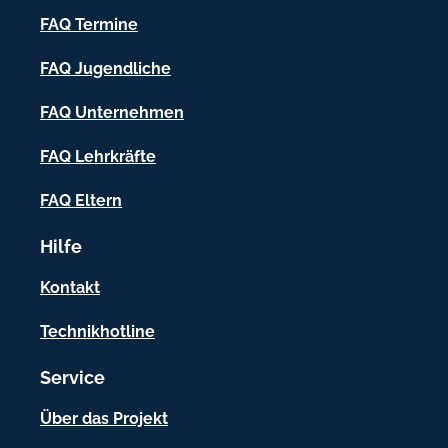
h
FAQ Termine
-
FAQ Jugendliche
I
FAQ Unternehmen
n
f
FAQ Lehrkräfte
o
FAQ Eltern
r
Hilfe
m
a
Kontakt
t
Technikhotline
i
Service
o
n
Über das Projekt