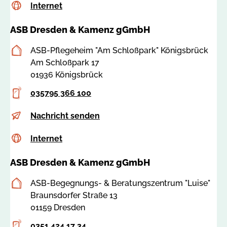
Internet
c
Internet
-
@
.
s
b
a
d
ASB Dresden & Kamenz gGmbH
s
e
s
e
a
r
b
Postanschrift
ASB-Pflegeheim "Am Schloßpark" Königsbrück
:
n
-
Am Schloßpark 17
7
s
d
01936 Königsbrück
8
d
r
5
@
Telefon
e
035795 366 100
4
a
s
0
E-
p
Nachricht senden
s
d
Mail
h
b
e
Internet
c
Internet
-
-
n
s
k
d
.
ASB Dresden & Kamenz gGmbH
s
o
r
d
a
e
e
e
Postanschrift
ASB-Begegnungs- & Beratungszentrum "Luise"
:
n
s
Braunsdorfer Straße 13
7
i
d
01159 Dresden
9
g
e
7
s
Telefon
n
0351 424 17 34