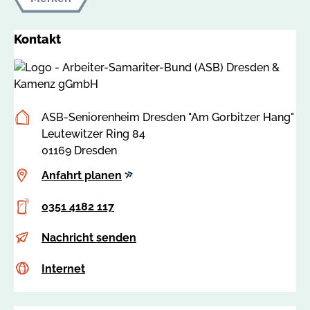
Kontakt
Postanschrift
ASB-Seniorenheim Dresden "Am Gorbitzer Hang"
Leutewitzer Ring 84
01169 Dresden
Anfahrt
Anfahrt planen
planen
Telefon
0351 4182 117
E-
s
Nachricht senden
Mail
.
Internet
c
Internet
w
s
i
s
t