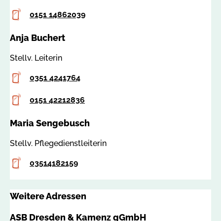
e
Mobilfunknummer
0151 14862039
n
z
Anja Buchert
.
Stellv. Leiterin
d
e
Telefon
0351 4241764
Mobilfunknummer
0151 42212836
Maria Sengebusch
Stellv. Pflegedienstleiterin
Telefon
03514182159
Weitere Adressen
ASB Dresden & Kamenz gGmbH