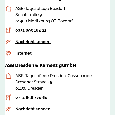
Postanschrift
ASB-Tagespflege Boxdorf
Schulstraße 9
01468 Moritzburg OT Boxdorf
Telefon
0351 895 164 22
E-
t
Nachricht senden
Mail
p
Internet
c
Internet
-
s
b
ASB Dresden & Kamenz gGmbH
s
o
a
x
Postanschrift
ASB-Tagespflege Dresden-Cossebaude
:
d
Dresdner Straße 45
7
o
01156 Dresden
8
r
5
f
Telefon
0351 658 770 60
2
@
0
E-
t
Nachricht senden
a
Mail
p