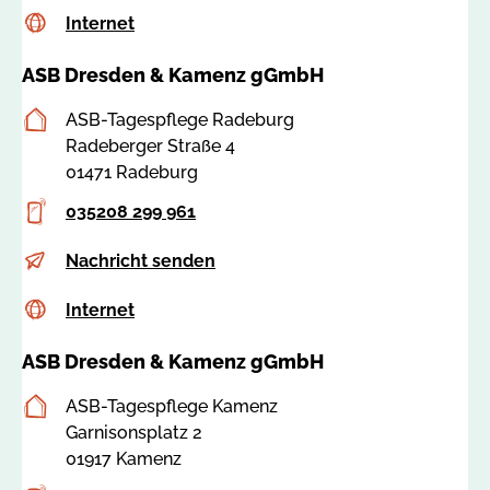
s
Internet
c
Internet
-
b
s
c
-
ASB Dresden & Kamenz gGmbH
s
o
d
a
s
r
Postanschrift
ASB-Tagespflege Radeburg
:
s
e
Radeberger Straße 4
7
e
s
01471 Radeburg
8
b
d
5
a
Telefon
e
035208 299 961
2
u
n
1
E-
t
Nachricht senden
d
-
Mail
p
e
k
Internet
c
Internet
-
@
a
s
r
a
m
ASB Dresden & Kamenz gGmbH
s
a
s
e
a
d
b
n
Postanschrift
ASB-Tagespflege Kamenz
:
e
-
z
Garnisonsplatz 2
7
b
d
.
01917 Kamenz
8
u
r
d