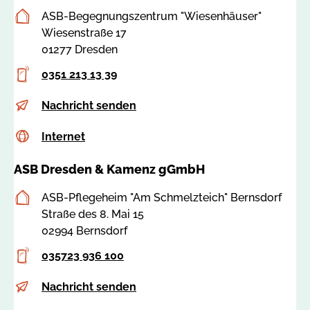
a
e
s
n
Postanschrift
ASB-Begegnungszentrum "Wiesenhäuser"
:
n
d
z
Wiesenstraße 17
7
s
e
.
01277 Dresden
8
t
n
d
5
e
Telefon
-
0351 213 13 39
e
2
i
k
5
E-
w
Nachricht senden
n
a
Mail
i
@
m
Internet
c
Internet
e
a
e
s
s
s
n
ASB Dresden & Kamenz gGmbH
s
e
b
z
a
n
-
.
Postanschrift
ASB-Pflegeheim "Am Schmelzteich" Bernsdorf
:
h
d
d
Straße des 8. Mai 15
7
a
r
e
02994 Bernsdorf
8
e
e
5
u
Telefon
s
035723 936 100
2
s
d
6
E-
p
Nachricht senden
e
e
Mail
h
r
n