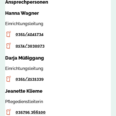
Ansprechpersonen
a
t
:
i
Hanna Wagner
7
g
8
@
Einrichtungsleitung
5
a
Telefon
1
0351/4241734
s
5
b
Mobilfunknummer
0174/3030073
-
d
Darja Müßiggang
r
e
Einrichtungsleitung
s
d
Telefon
0351/2131339
e
Jeanette Klieme
n
-
Pflegedienstleiterin
k
a
Telefon
035795 366100
m