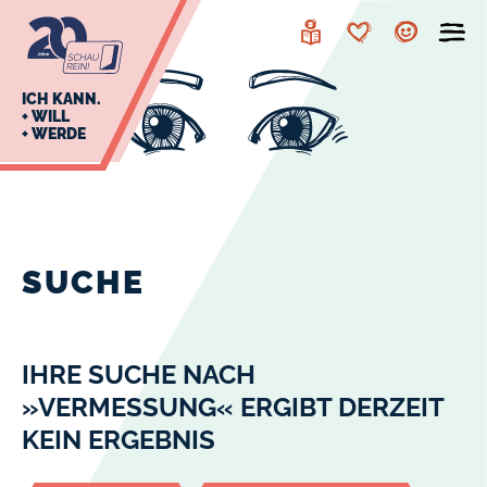
zur
zum
Navigation
Inhalt
Leichte
Merkzettel
Account
Sprache
J
ICH KANN.
+ WILL
+ WERDE
U
L
E
SUCHE
IHRE SUCHE NACH
»VERMESSUNG« ERGIBT DERZEIT
KEIN ERGEBNIS