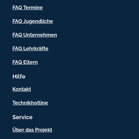
h
FAQ Termine
-
FAQ Jugendliche
I
FAQ Unternehmen
n
f
FAQ Lehrkräfte
o
FAQ Eltern
r
Hilfe
m
a
Kontakt
t
Technikhotline
i
Service
o
n
Über das Projekt